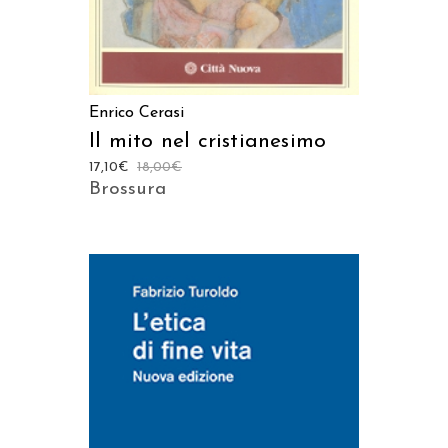
Enrico Cerasi
Il mito nel cristianesimo
17,10
€
18,00
€
Brossura