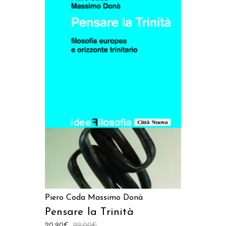
AGGIUNGI AL CARRELLO
Piero Coda
Massimo Donà
Pensare la Trinità
20,90
€
22,00
€