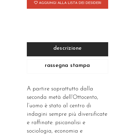
AGGIUNGI ALLA LISTA DEI DESIDERI
da
una
prospettiva
antropologica
quantità
descrizione
rassegna stampa
A partire soprattutto dalla
seconda metà dell’Ottocento,
l’uomo è stato al centro di
indagini sempre più diversificate
e raffinate: psicanalisi e
sociologia, economia e