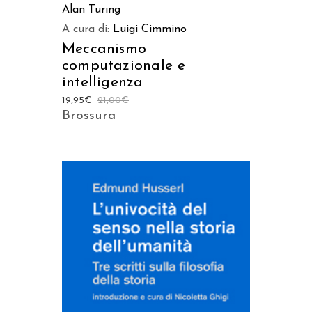
Alan Turing
A cura di:
Luigi Cimmino
Meccanismo
computazionale e
intelligenza
19,95
€
21,00
€
Brossura
AGGIUNGI AL CARRELLO