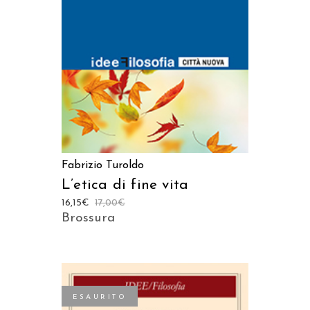
AGGIUNGI AL CARRELLO
Fabrizio Turoldo
L’etica di fine vita
16,15
€
17,00
€
Brossura
ESAURITO