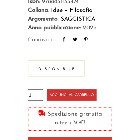
Isbn:
9788831135474
Collana
:
Idee – Filosofia
Argomento
:
SAGGISTICA
Anno pubblicazione:
2022
Condividi:
DISPONIBILE
Anima,
AGGIUNGI AL CARRELLO
corpo,
relazioni.
Spedizione gratuita
Storia
oltre i 30€!
della
filosofia