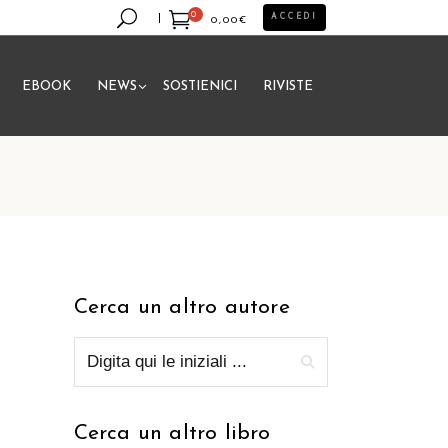
0
ACCEDI
0,00
€
EBOOK
NEWS
SOSTIENICI
RIVISTE
essun prodotto nel carrello.
Cerca un altro autore
Cerca un altro libro