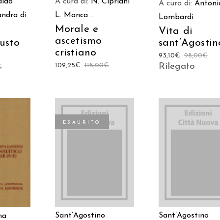
ldo
A cura di:
N. Cipriani
A cura di:
Antoni
andra di
L. Manca
...
Lombardi
Morale e
Vita di
ascetismo
sant’Agostin
usto
cristiano
93,10
€
98,00
€
Rilegato
109,25
€
115,00
€
€
ESAURITO
 AL
AGGIUNGI AL
LEGGI TUTTO
LO
CARRELLO
Sant’Agostino
Sant’Agostino
na