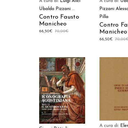
A cura di:
Luigi Alici
A cura di:
Uba
Ubaldo Pizzani
...
Pizzani
Aless
Contro Fausto
Pilla
Manicheo
Contro Fa
Manicheo
66,50
€
70,00
€
66,50
€
70,00
AGGIUNGI
AGGIUNGI AL
CARREL
CARRELLO
A cura di:
Ele