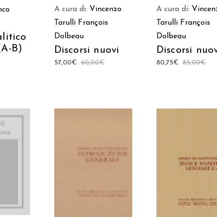
A cura di:
Vincenzo
A cura di:
Vincen
nco
Tarulli
François
Tarulli
François
litico
Dolbeau
Dolbeau
(A-B)
Discorsi nuovi
Discorsi nuo
57,00
€
60,00
€
80,75
€
85,00
€
 AL
AGGIUNGI AL
AGGIUNGI AL
LO
CARRELLO
CARRELLO