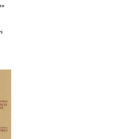
zo
vi