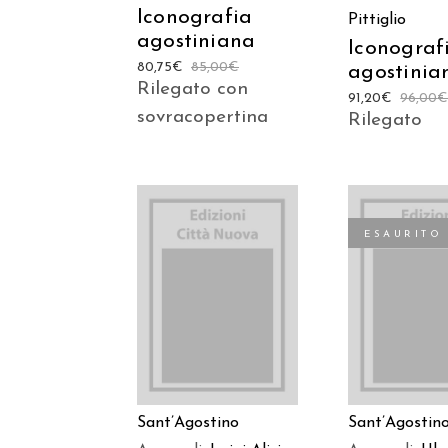
Iconografia
Pittiglio
agostiniana
Iconograf
80,75
€
85,00
€
agostinia
Rilegato con
91,20
€
96,00
sovracopertina
Rilegato
ESAURITO
AGGIUNGI AL
LEGGI TU
CARRELLO
Sant’Agostino
Sant’Agostin