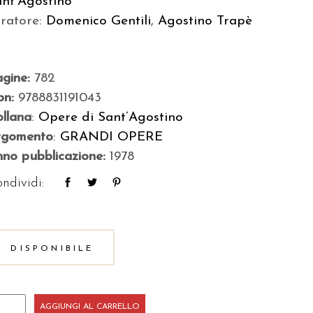
ant’Agostino
uratore:
Domenico Gentili
,
Agostino Trapè
agine:
782
bn:
9788831191043
llana
:
Opere di Sant’Agostino
rgomento
:
GRANDI OPERE
no pubblicazione:
1978
ndividi:
DISPONIBILE
a
AGGIUNGI AL CARRELLO