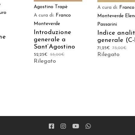
o
Agostino Trapè
A cura di:
Franco
uro
A cura di:
Franco
Monteverde
Elen
Monteverde
Passarini
Introduzione
Indice anali
he
generale a
generale (C-
Sant’Agostino
71,25
€
75,00
€
Rilegato
52,25
€
55,00
€
Rilegato