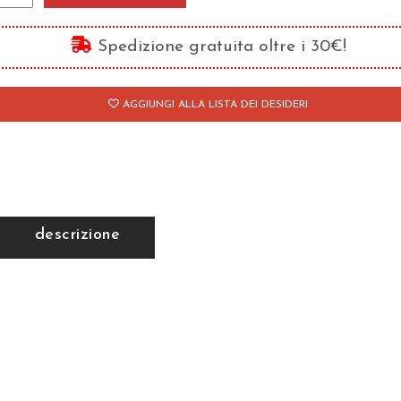
ttà
Spedizione gratuita oltre i 30€!
io
antità
AGGIUNGI ALLA LISTA DEI DESIDERI
descrizione