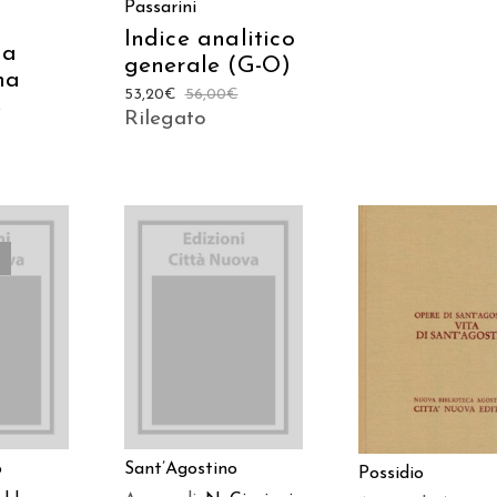
Passarini
Indice analitico
ia
generale (G-O)
na
53,20
€
56,00
€
€
Rilegato
AGGIUNGI AL
AGGIUNGI AL
TTO
CARRELLO
CARRELLO
o
Sant’Agostino
Possidio