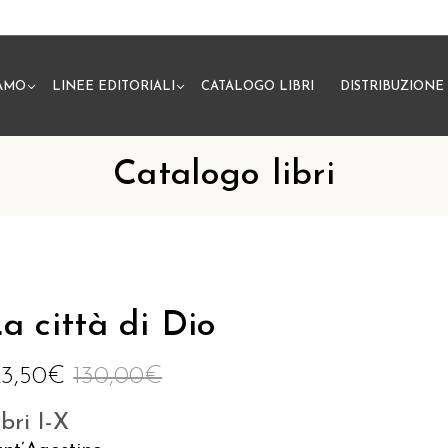
IAMO
LINEE EDITORIALI
CATALOGO LIBRI
DISTRIBUZIONE
N
Catalogo libri
a città di Dio
23,50
€
130,00
€
ibri I-X