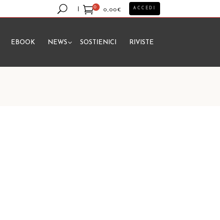
0
ACCEDI
0,00
€
EBOOK
NEWS
SOSTIENICI
RIVISTE
essun prodotto nel carrello.