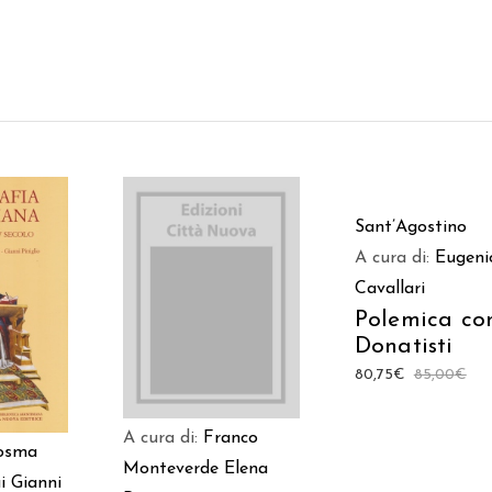
AGGIUNGI AL
Sant’Agostino
CARRELLO
A cura di:
Eugeni
AGGIUNGI AL
Cavallari
 AL
CARRELLO
Polemica con
LO
Donatisti
80,75
€
85,00
€
A cura di:
Franco
Cosma
Monteverde
Elena
i
Gianni