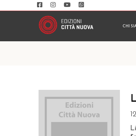
CHI S
L
1
L