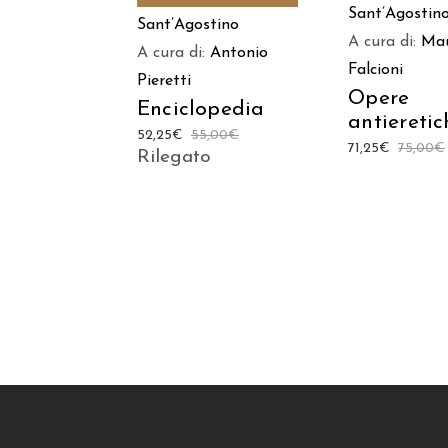
Sant’Agostin
Sant’Agostino
A cura di:
Ma
A cura di:
Antonio
Falcioni
Pieretti
Opere
Enciclopedia
antieretic
52,25
€
55,00
€
71,25
€
75,00
€
Rilegato