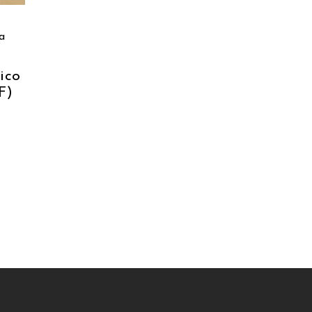
a
tico
F)