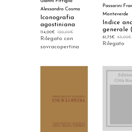
Gianni Pittiglio
Passarini
Fra
Alessandro Cosma
Monteverde
Iconografia
Indice ana
agostiniana
generale 
114,00
€
120,00
€
61,75
€
65,00
€
Rilegato con
Rilegato
sovracopertina
AGGIUNGI
AGGIUNGI AL
CARREL
CARRELLO