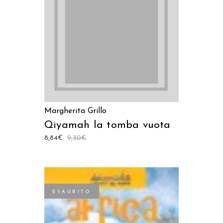
AGGIUNGI AL CARRELLO
Margherita Grillo
Qiyamah la tomba vuota
8,84
€
9,30
€
ESAURITO