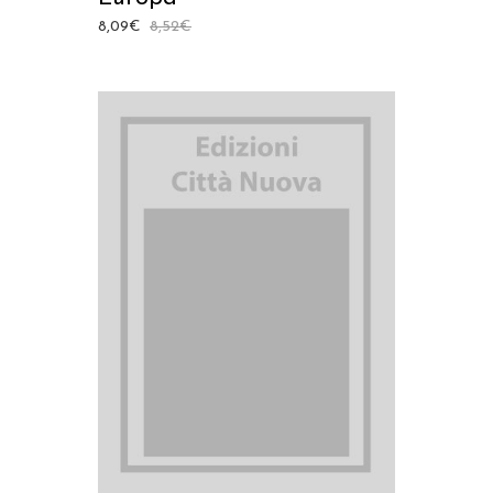
8,09
€
8,52
€
AGGIUNGI AL CARRELLO