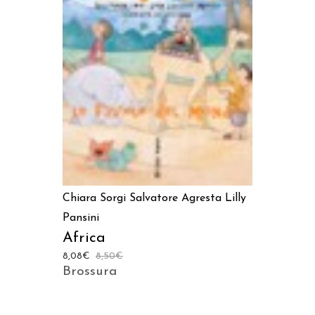
LEGGI TUTTO
Chiara Sorgi
Salvatore Agresta
Lilly
Pansini
Africa
8,08
€
8,50
€
Brossura