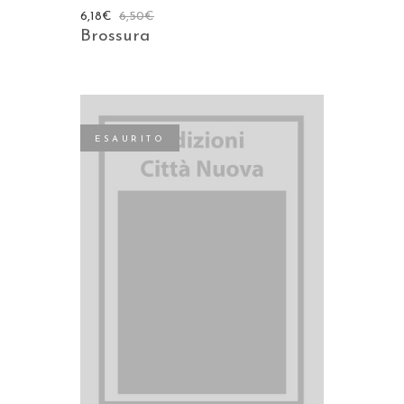
6,18
€
6,50
€
Brossura
ESAURITO
LEGGI TUTTO