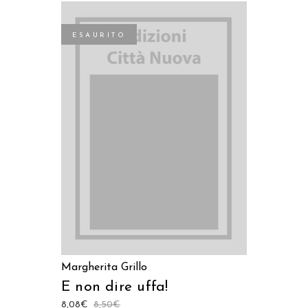
ESAURITO
LEGGI TUTTO
Margherita Grillo
E non dire uffa!
8,08
€
8,50
€