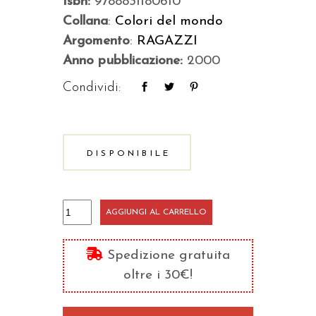
Isbn:
9788831180610
Collana
:
Colori del mondo
Argomento
:
RAGAZZI
Anno pubblicazione:
2000
Condividi:
DISPONIBILE
Il
AGGIUNGI AL CARRELLO
coraggio
di
Spedizione gratuita
Bert
oltre i 30€!
quantità