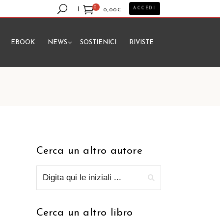
0
ACCEDI
0,00
€
EBOOK
NEWS
SOSTIENICI
RIVISTE
essun prodotto nel carrello.
Cerca un altro autore
Cerca un altro libro