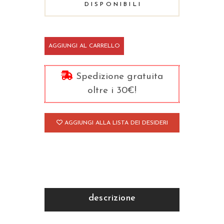
DISPONIBILI
Grazia
AGGIUNGI AL CARRELLO
e
libertà
Spedizione gratuita
quantità
oltre i 30€!
AGGIUNGI ALLA LISTA DEI DESIDERI
descrizione