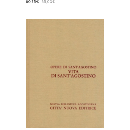
80,75
€
85,00
€
AGGIUNGI AL CARRELLO