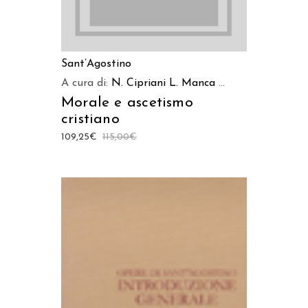
Sant’Agostino
A cura di:
N. Cipriani
L. Manca
...
Morale e ascetismo
cristiano
109,25
€
115,00
€