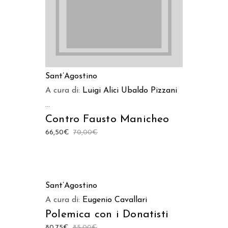
Sant’Agostino
A cura di:
Luigi Alici
Ubaldo Pizzani
...
Contro Fausto Manicheo
66,50
€
70,00
€
AGGIUNGI AL CARRELLO
Sant’Agostino
A cura di:
Eugenio Cavallari
Polemica con i Donatisti
80,75
€
85,00
€