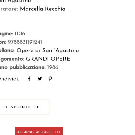
ant’Agostino
uratore:
Marcella Recchia
agine:
1106
bn:
9788831191241
llana
:
Opere di Sant’Agostino
rgomento
:
GRANDI OPERE
no pubblicazione:
1986
ndividi:
DISPONIBILE
scorsi
AGGIUNGI AL CARRELLO