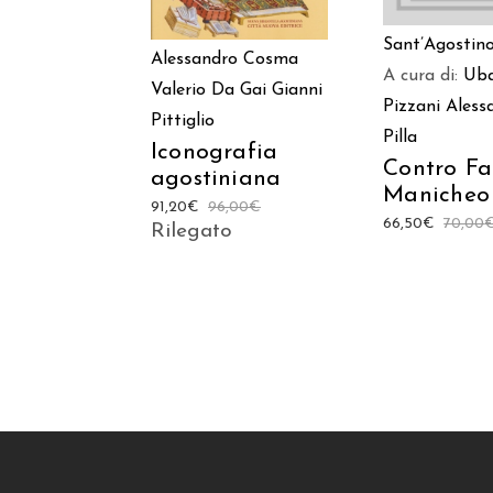
Sant’Agostin
Alessandro Cosma
A cura di:
Uba
Valerio Da Gai
Gianni
Pizzani
Aless
Pittiglio
Pilla
Iconografia
Contro Fa
agostiniana
Manicheo
91,20
€
96,00
€
66,50
€
70,00
Rilegato