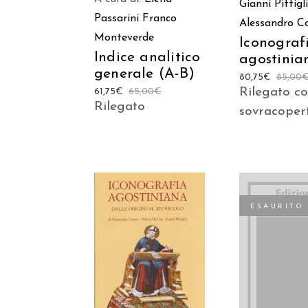
Gianni Pittigl
Passarini
Franco
Alessandro 
Monteverde
Iconograf
Indice analitico
agostinia
generale (A-B)
80,75
€
85,00
Rilegato c
61,75
€
65,00
€
Rilegato
sovracoper
ESAURITO
AGGIUNGI AL
LEGGI TU
CARRELLO