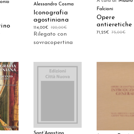
A cura di:
Mauro
onio
Alessandro Cosma
Falcioni
Iconografia
Opere
agostiniana
antieretiche
tino
114,00
€
120,00
€
71,25
€
75,00
€
Rilegato con
€
sovracopertina
AGGIUNGI AL
 AL
AGGIUNGI AL
CARRELLO
LO
CARRELLO
Sant’Agostino