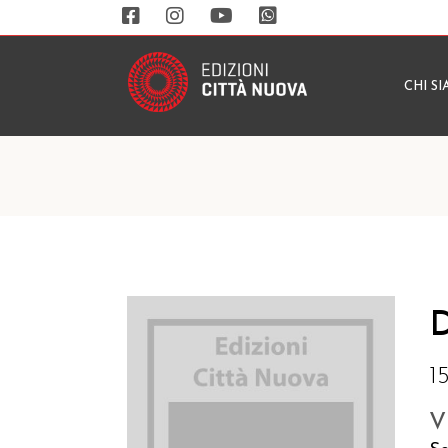
CHI S
D
1
V