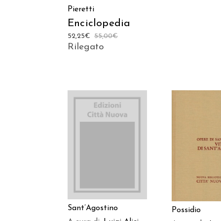
Pieretti
Enciclopedia
52,25
€
55,00
€
Rilegato
AGGIUNGI AL
AGGIUNGI
CARRELLO
CARREL
Sant’Agostino
Possidio