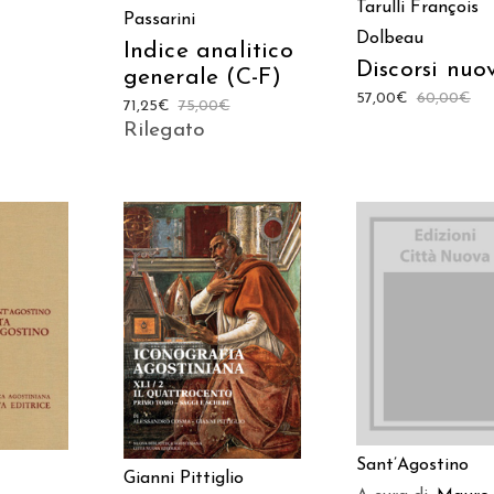
Tarulli
François
Passarini
Dolbeau
Indice analitico
Discorsi nuo
generale (C-F)
57,00
€
60,00
€
71,25
€
75,00
€
Rilegato
AGGIUNGI AL
 AL
AGGIUNGI AL
CARRELLO
LO
CARRELLO
Sant’Agostino
Gianni Pittiglio