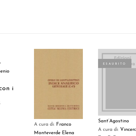
 AL
o
ESAURITO
LO
enio
AGGIUNGI AL
LEGGI TUTTO
con i
CARRELLO
€
Sant’Agostino
A cura di:
Franco
A cura di:
Vincen
Monteverde
Elena