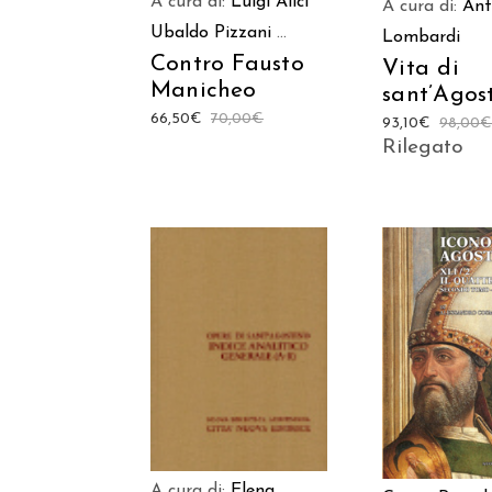
A cura di:
Luigi Alici
A cura di:
Ant
Ubaldo Pizzani
...
Lombardi
Contro Fausto
Vita di
Manicheo
sant’Agos
66,50
€
70,00
€
93,10
€
98,00
Rilegato
AGGIUNGI AL
AGGIUNGI
CARRELLO
CARREL
A cura di:
Elena