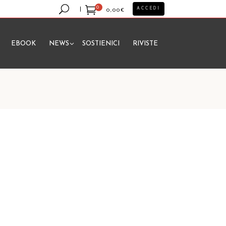
0
ACCEDI
0,00
€
EBOOK
NEWS
SOSTIENICI
RIVISTE
essun prodotto nel carrello.