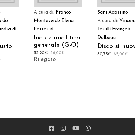
o
A cura di:
Franco
Sant’Agostino
ldo
Monteverde
Elena
A cura di:
Vincen
andra di
Passarini
Tarulli
François
Indice analitico
Dolbeau
generale (G-O)
usto
Discorsi nuo
53,20
€
56,00
€
80,75
€
85,00
€
Rilegato
€