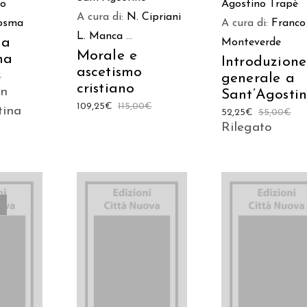
Agostino Trapè
io
A cura di:
N. Cipriani
A cura di:
Franco
Cosma
L. Manca
...
ia
Monteverde
Morale e
na
Introduzione
ascetismo
generale a
€
cristiano
on
Sant’Agosti
109,25
€
115,00
€
tina
52,25
€
55,00
€
Rilegato
AGGIUNGI AL
AGGIUNGI AL
TTO
CARRELLO
CARRELLO