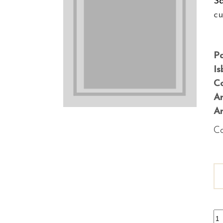
S
c
P
Is
Co
A
An
Co
Di