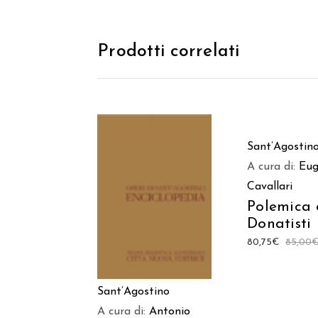
Prodotti correlati
AGGIUNGI
Sant’Agostin
CARREL
A cura di:
Eug
Cavallari
AGGIUNGI AL
Polemica 
CARRELLO
Donatisti
80,75
€
85,00
Sant’Agostino
A cura di:
Antonio