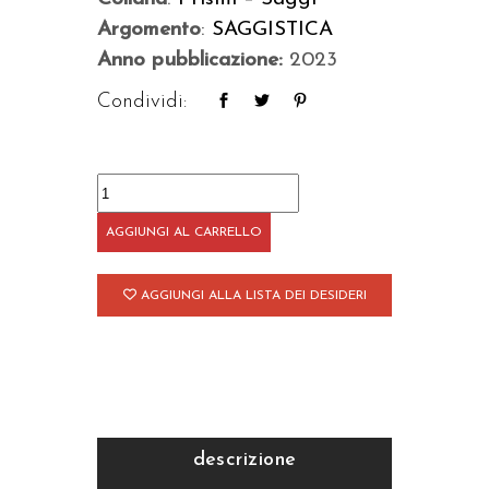
Argomento
:
SAGGISTICA
Anno pubblicazione:
2023
Condividi:
Cercando
un
AGGIUNGI AL CARRELLO
paese
innocente
AGGIUNGI ALLA LISTA DEI DESIDERI
quantità
descrizione