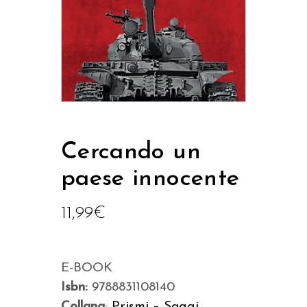
Cercando un
paese innocente
11,99
€
E-BOOK
Isbn:
9788831108140
Collana
:
Prismi – Saggi