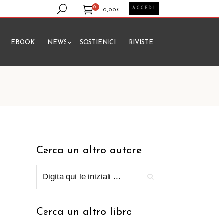
0
ACCEDI
0,00
€
EBOOK
NEWS
SOSTIENICI
RIVISTE
essun prodotto nel carrello.
Cerca un altro autore
Cerca un altro libro