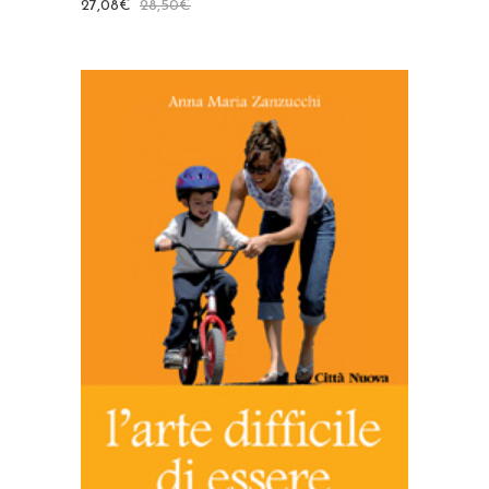
27,08
€
28,50
€
AGGIUNGI AL CARRELLO