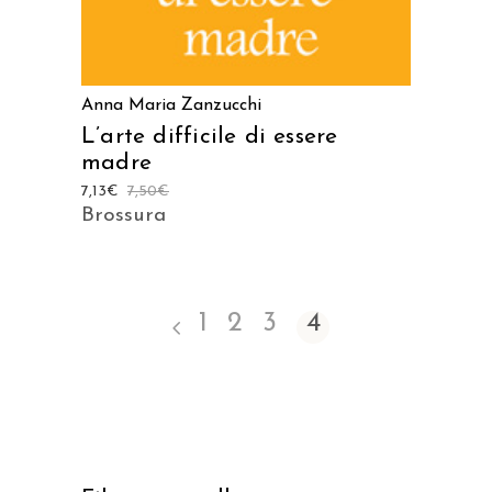
Anna Maria Zanzucchi
L’arte difficile di essere
madre
7,13
€
7,50
€
Brossura
1
2
3
4