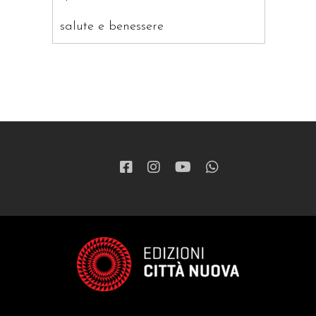
salute e benessere
saggistica
ragazzi
patristica
narrativa
letteratura spirituale
grandi opere
formazione cristiana e liturgia
catalogo storico
bibbia