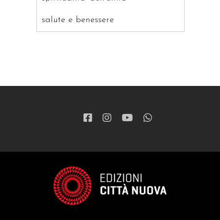
salute e benessere
saggistica
ragazzi
patristica
narrativa
letteratura spirituale
grandi opere
formazione cristiana e liturgia
catalogo storico
bibbia