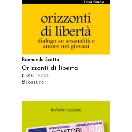
Raimondo Scotto
Orizzonti di libertà
11,40
€
12,00
€
Brossura