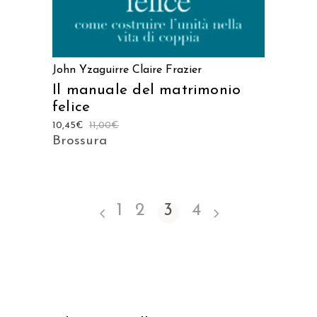
John Yzaguirre
Claire Frazier
Il manuale del matrimonio
felice
10,45
€
11,00
€
Brossura
1
2
3
4