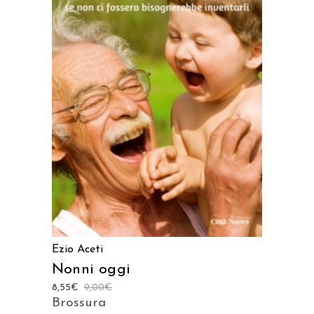
AGGIUNGI AL CARRELLO
Ezio Aceti
Nonni oggi
8,55
€
9,00
€
Brossura