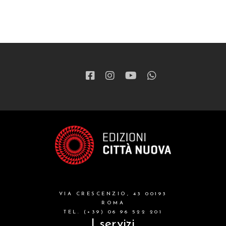
ragazzi
patristica
narrativa
letteratura spirituale
grandi opere
formazione cristiana e liturgia
catalogo storico
bibbia
VIA CRESCENZIO, 43 00193
attualita'
ROMA
TEL. (+39) 06 96 522 201
I servizi