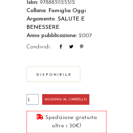
Isbn:
9788831125512
Collana
:
Famiglia Oggi
Argomento
:
SALUTE E
BENESSERE
Anno pubblicazione:
2007
Condividi:
DISPONIBILE
Orizzonti
AGGIUNGI AL CARRELLO
di
libertà
Spedizione gratuita
quantità
oltre i 30€!