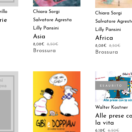
Chiara Sorgi
illo
Chiara Sorgi
rie
Salvatore Agresta
Salvatore Agrest
Lilly Pansini
Lilly Pansini
Asia
Africa
8,08
€
8,50
€
8,08
€
8,50
€
Brossura
Brossura
ESAURITO
LEGGI TUTTO
AGGIUNGI AL
 AL
CARRELLO
Walter Kostner
LO
Alle prese c
la vita
6,18
€
6,50
€