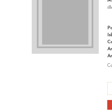
Ma
il
P
Is
Co
A
An
Co