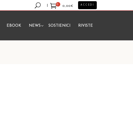
0
ACCEDI
0,00
€
EBOOK
NEWS
SOSTIENICI
RIVISTE
essun prodotto nel carrello.