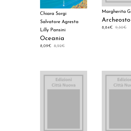
Margherita Gr
Chiara Sorgi
Archeosto
Salvatore Agresta
8,84
€
9,30
€
Lilly Pansini
Oceania
8,09
€
8,52
€
AGGIUNGI AL
AGGIUNGI
CARRELLO
CARREL