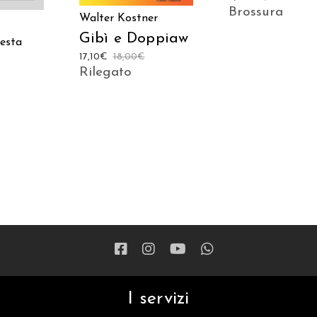
Brossura
Walter Kostner
Gibì e Doppiaw
resta
17,10
€
18,00
€
Rilegato
I servizi