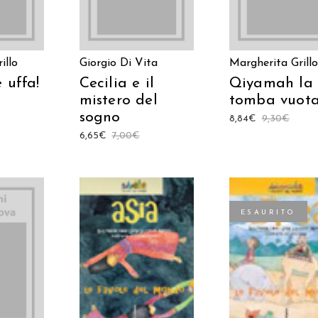
illo
Giorgio Di Vita
Margherita Grillo
 uffa!
Cecilia e il
Qiyamah la
mistero del
tomba vuot
sogno
8,84
€
9,30
€
6,65
€
7,00
€
ESAURITO
 AL
AGGIUNGI AL
LEGGI TUTTO
LO
CARRELLO