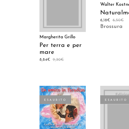
LEGGI TUTTO
Walter Kostn
Naturalm
6,18
€
6,50
€
Brossura
Margherita Grillo
Per terra e per
mare
8,84
€
9,30
€
ESAURITO
ESAURITO
LEGGI TUTTO
LEGGI TU