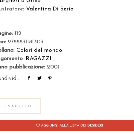
rgherita Grillo
lustratore:
Valentina Di Serio
agine:
112
bn:
9788831181303
llana
:
Colori del mondo
rgomento
:
RAGAZZI
no pubblicazione:
2001
ndividi:
ESAURITO
AGGIUNGI ALLA LISTA DEI DESIDERI