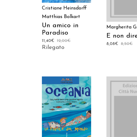
Cristiane Heinsdorff
Matthias Bolkart
Un amico in
Margherita Gr
Paradiso
E non dire
11,40
€
12,00
€
8,08
€
8,50
€
Rilegato
AGGIUNGI
AGGIUNGI AL
CARREL
CARRELLO