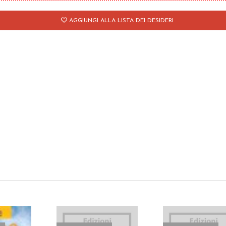
l
AGGIUNGI ALLA LISTA DEI DESIDERI
ogno
antità