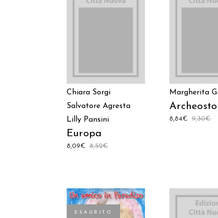
AGGIUNGI AL
AGGIUNGI
CARRELLO
CARREL
Chiara Sorgi
Margherita Gr
Archeosto
Salvatore Agresta
8,84
€
9,30
€
Lilly Pansini
Europa
8,09
€
8,52
€
ESAURITO