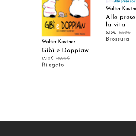
CARRELLO
Walter Kostn
Alle pres
la vita
6,18
€
6,50
€
Brossura
Walter Kostner
Gibì e Doppiaw
17,10
€
18,00
€
Rilegato