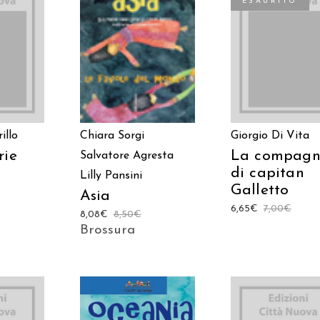
ESAURITO
 AL
AGGIUNGI AL
LEGGI TUTTO
LO
CARRELLO
Chiara Sorgi
illo
Giorgio Di Vita
rie
La compagn
Salvatore Agresta
di capitan
Lilly Pansini
Galletto
Asia
6,65
€
7,00
€
8,08
€
8,50
€
Brossura