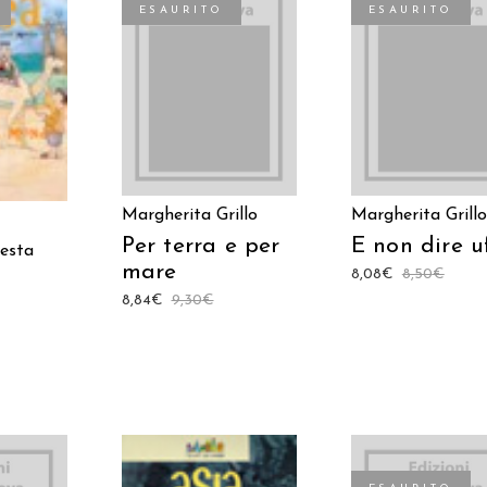
ESAURITO
ESAURITO
LEGGI TUTTO
LEGGI TUTTO
TTO
Margherita Grillo
Margherita Grillo
Per terra e per
E non dire u
resta
mare
8,08
€
8,50
€
8,84
€
9,30
€