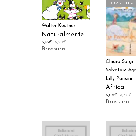
ESAURITO
CARRELLO
LEGGI TU
Walter Kostner
Naturalmente
6,18
€
6,50
€
Brossura
Chiara Sorgi
Salvatore Ag
Lilly Pansini
Africa
8,08
€
8,50
€
Brossura