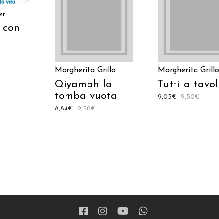
AGGIUNGI AL
LEGGI TUTTO
er
CARRELLO
e con
Margherita Grillo
Margherita Grillo
Qiyamah la
Tutti a tavo
tomba vuota
9,03
€
9,50
€
8,84
€
9,30
€