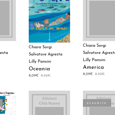
 AL
AGGIUNGI AL
AGGIUNGI AL
LO
CARRELLO
CARRELLO
Chiara Sorgi
Chiara Sorgi
resta
Salvatore Agrest
Salvatore Agresta
Lilly Pansini
Lilly Pansini
America
Oceania
8,09
€
8,52
€
8,09
€
8,52
€
ESAURITO
TTO