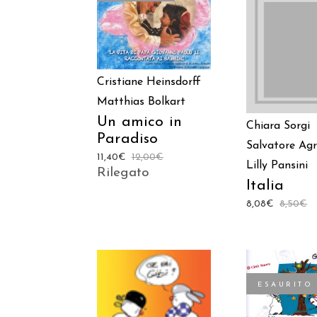
LEGGI TUTTO
AGGIUNGI
CARREL
Cristiane Heinsdorff
Matthias Bolkart
Un amico in
Chiara Sorgi
Paradiso
Salvatore Ag
11,40
€
12,00
€
Lilly Pansini
Rilegato
Italia
8,08
€
8,50
€
ESAURITO
LEGGI TU
AGGIUNGI AL