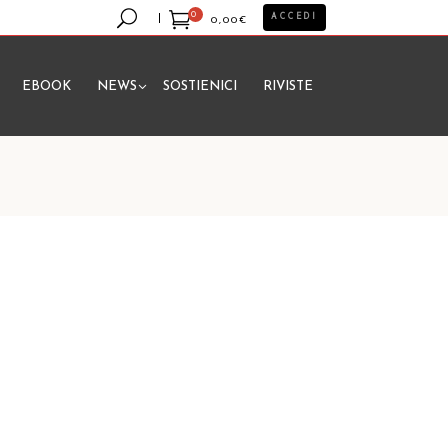
0
ACCEDI
0,00
€
EBOOK
NEWS
SOSTIENICI
RIVISTE
essun prodotto nel carrello.