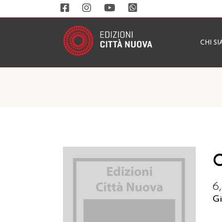
CHI S
C
6
Gi