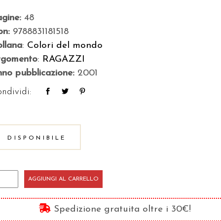
agine:
48
bn:
9788831181518
llana
:
Colori del mondo
rgomento
:
RAGAZZI
no pubblicazione:
2001
ndividi:
DISPONIBILE
cilia
AGGIUNGI AL CARRELLO
Spedizione gratuita oltre i 30€!
stero