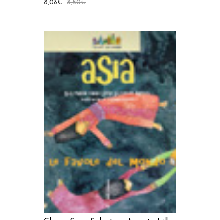
8,08
€
8,50
€
AGGIUNGI AL CARRELLO