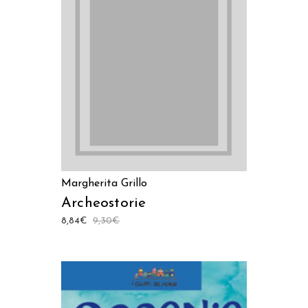
AGGIUNGI AL CARRELLO
Margherita Grillo
Archeostorie
8,84
€
9,30
€