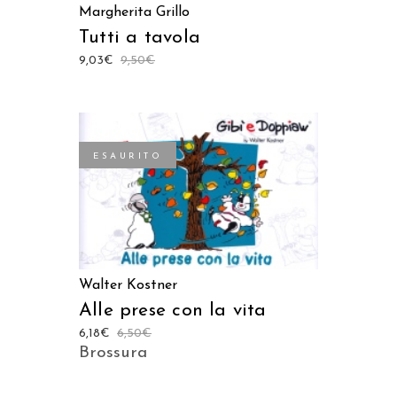
Margherita Grillo
Tutti a tavola
9,03
€
9,50
€
ESAURITO
LEGGI TUTTO
Walter Kostner
Alle prese con la vita
6,18
€
6,50
€
Brossura