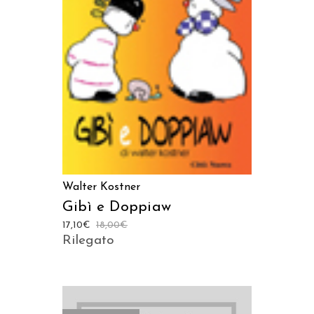
AGGIUNGI AL CARRELLO
Walter Kostner
Gibì e Doppiaw
17,10
€
18,00
€
Rilegato