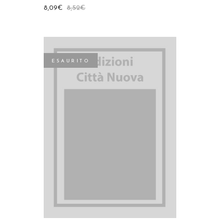
8,09
€
8,52
€
ESAURITO
LEGGI TUTTO