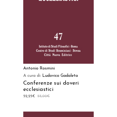
AGGIUNGI AL CARRELLO
Antonio Rosmini
A cura di:
Ludovico Gadaleta
Conferenze sui doveri
ecclesiastici
52,25
€
55,00
€