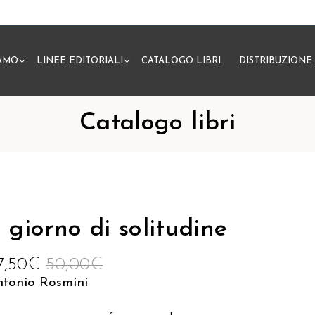
IAMO
LINEE EDITORIALI
CATALOGO LIBRI
DISTRIBUZIONE
N
Catalogo libri
l giorno di solitudine
7,50
€
50,00
€
ntonio Rosmini