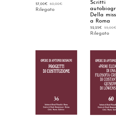
Scritti
57,00
€
60,00
€
autobiogr
Rilegato
Della mis
a Roma
52,25
€
55,00
Rilegato
AGGIUNGI AL
AGGIUNGI
CARRELLO
CARREL