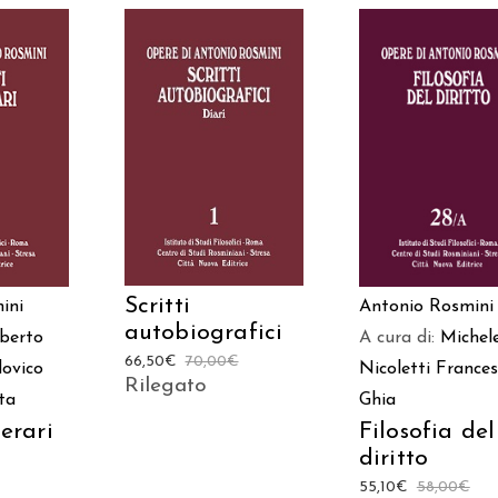
 AL
AGGIUNGI AL
AGGIUNGI AL
LO
CARRELLO
CARRELLO
Scritti
ini
Antonio Rosmini
autobiografici
berto
A cura di:
Michel
66,50
€
70,00
€
ovico
Nicoletti
Frances
Rilegato
ta
Ghia
terari
Filosofia del
diritto
55,10
€
58,00
€