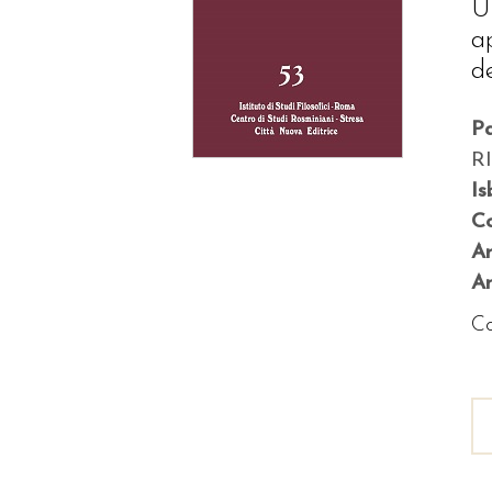
U
a
d
P
R
Is
Co
A
An
Co