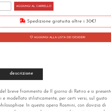
AGGIUNGI AL CARRELLO
orno
Spedizione gratuita oltre i 30€!
litudine
antità
AGGIUNGI ALLA LISTA DEI DESIDERI
descrizione
o del breve frammento de Il giorno di Retiro e si presen
e modellato stilisticamente, per certi versi, sul gusto
hilosophiae. In questa opera Rosmini, con dovizia di