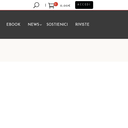
0
ACCEDI
0,00
€
EBOOK
NEWS
SOSTIENICI
RIVISTE
essun prodotto nel carrello.