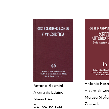
AGGIUNGI
AGGIUNGI AL
CARREL
CARRELLO
Antonio Rosm
Antonio Rosmini
A cura di:
Luc
A cura di:
Eduino
Malusa
Stefa
Menestrina
Zanardi
Catechetica