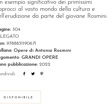
n esempio significativo dei primissimi
pprocci al vasto mondo della cultura e
ell’erudizione da parte del giovane Rosmini.
agine:
304
ILEGATO
bn:
9788831190671
llana
:
Opere di Antonio Rosmini
rgomento
:
GRANDI OPERE
no pubblicazione:
2022
ndividi:
DISPONIBILE