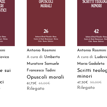
 AL
AGGIUNGI AL
AGGIUNGI AL
LO
CARRELLO
CARRELLO
ini
Antonio Rosmini
Antonio Rosmini
ovico
A cura di:
Umberto
A cura di:
Ludovi
Muratore
Samuele
Maria Gadaleta
e sui
Scritti teolo
Francesco Tadini
minori
Opuscoli morali
ci
47,50
€
50,00
€
61,75
€
65,00
€
Rilegato
€
Rilegato