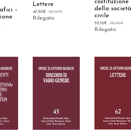
costituzione
Lettere
della societ
afici –
47,50
€
50,00
€
civile
sione
Rilegato
55,10
€
58,00
€
Rilegato
€
 AL
AGGIUNGI AL
AGGIUNGI AL
LO
CARRELLO
CARRELLO