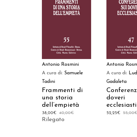
AGGIUNGI AL
AGGIUNGI
CARRELLO
CARREL
Antonio Rosmini
Antonio Rosm
A cura di:
Samuele
A cura di:
Lud
Tadini
Gadaleta
Frammenti di
Conferenz
una storia
doveri
dell’empietà
ecclesiasti
38,00
€
40,00
€
52,25
€
55,00
Rilegato