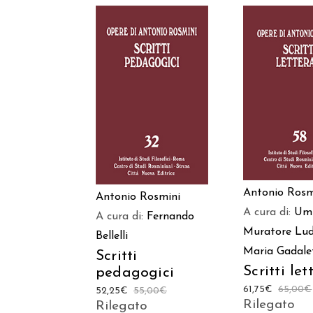
AGGIUNGI
AGGIUNGI AL
CARREL
CARRELLO
Antonio Rosm
Antonio Rosmini
A cura di:
Um
A cura di:
Fernando
Muratore
Lud
Bellelli
Maria Gadale
Scritti
Scritti let
pedagogici
61,75
€
65,00
€
52,25
€
55,00
€
Rilegato
Rilegato