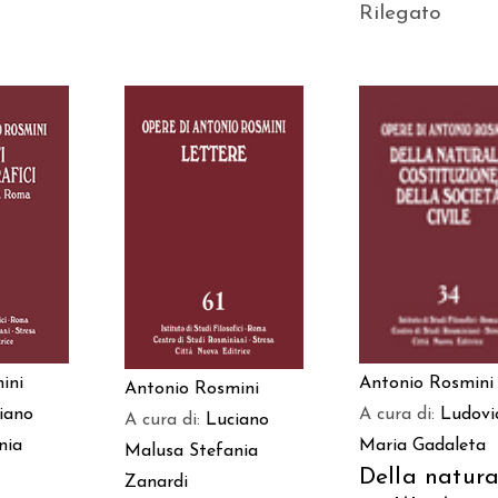
Rilegato
 AL
AGGIUNGI AL
AGGIUNGI AL
LO
CARRELLO
CARRELLO
ini
Antonio Rosmini
Antonio Rosmini
iano
A cura di:
Ludovi
A cura di:
Luciano
nia
Maria Gadaleta
Malusa
Stefania
Della natura
Zanardi