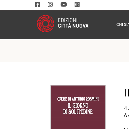
CHI S
I
4
A