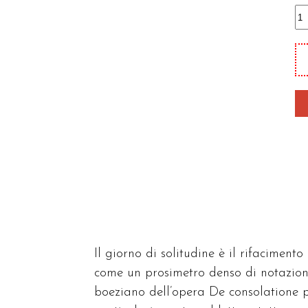
Il
gi
di
so
qu
Il giorno di solitudine è il rifaciment
come un prosimetro denso di notazioni 
boeziano dell’opera De consolatione p