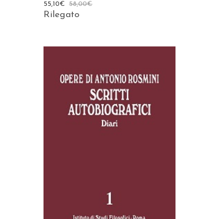
55,10
€
58,00
€
Rilegato
AGGIUNGI AL CARRELLO