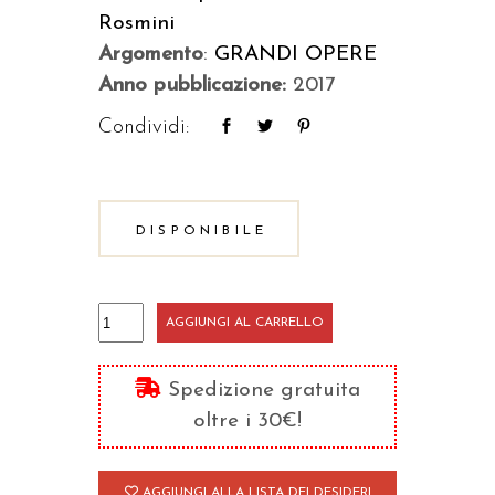
Rosmini
Argomento
:
GRANDI OPERE
Anno pubblicazione:
2017
Condividi:
DISPONIBILE
Della
AGGIUNGI AL CARRELLO
natural
costituzione
Spedizione gratuita
della
oltre i 30€!
società
civile
AGGIUNGI ALLA LISTA DEI DESIDERI