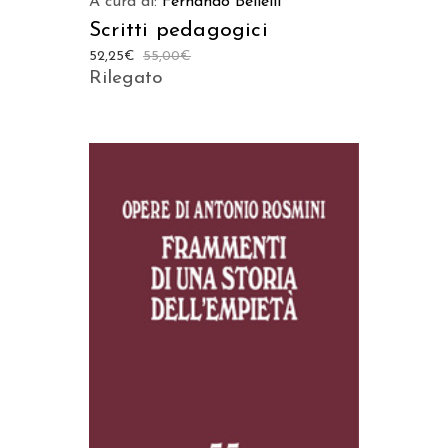
A cura di:
Fernando Bellelli
Scritti pedagogici
52,25
€
55,00
€
Rilegato
AGGIUNGI AL CARRELLO