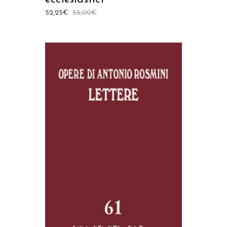
52,25
€
55,00
€
AGGIUNGI AL CARRELLO