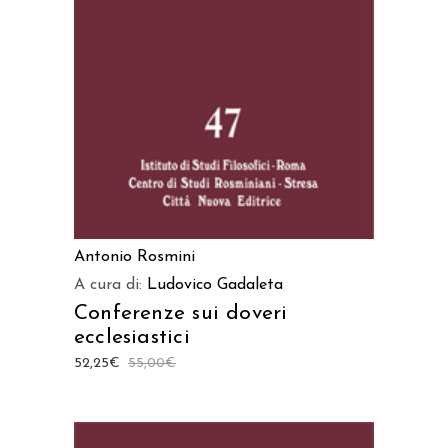
AGGIUNGI AL CARRELLO
Antonio Rosmini
A cura di:
Ludovico Gadaleta
Conferenze sui doveri
ecclesiastici
52,25
€
55,00
€