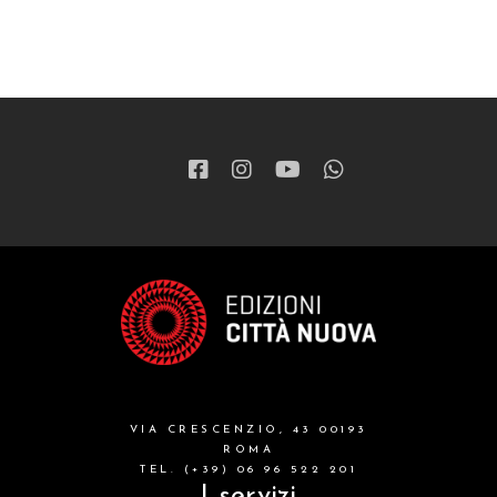
ragazzi
patristica
narrativa
letteratura spirituale
grandi opere
formazione cristiana e liturgia
catalogo storico
bibbia
VIA CRESCENZIO, 43 00193
attualita'
ROMA
TEL. (+39) 06 96 522 201
I servizi