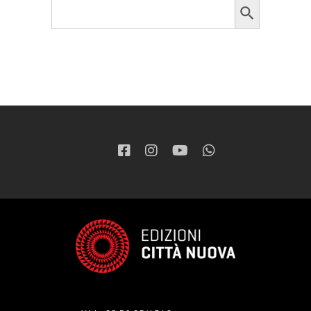
Search
for: