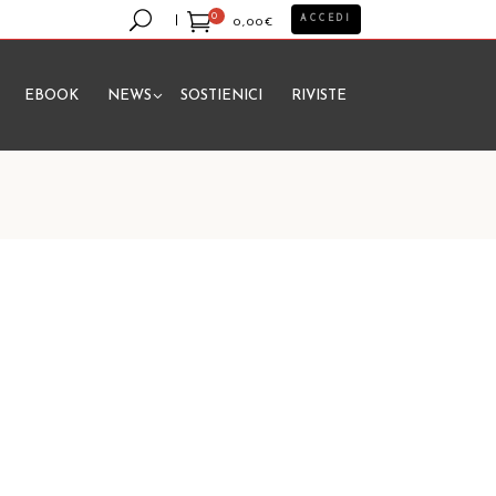
0
ACCEDI
0,00
€
EBOOK
NEWS
SOSTIENICI
RIVISTE
essun prodotto nel carrello.