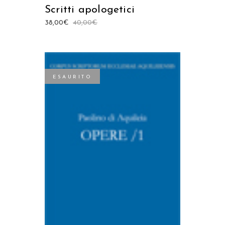
Scritti apologetici
38,00
€
40,00
€
ESAURITO
LEGGI TUTTO