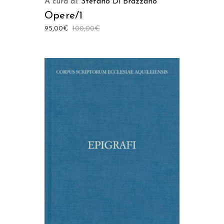
A cura di:
Stefano Di Brazzano
Opere/1
95,00
€
100,00
€
AGGIUNGI AL CARRELLO