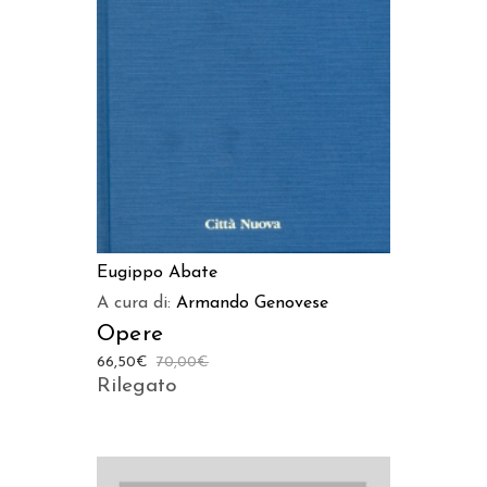
AGGIUNGI AL CARRELLO
Eugippo Abate
A cura di:
Armando Genovese
Opere
66,50
€
70,00
€
Rilegato