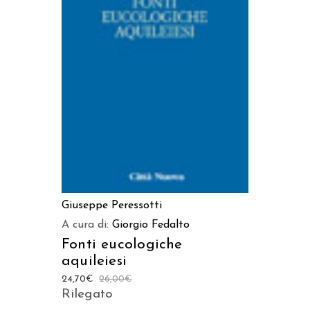
AGGIUNGI AL CARRELLO
Giuseppe Peressotti
A cura di:
Giorgio Fedalto
Fonti eucologiche
aquileiesi
24,70
€
26,00
€
Rilegato