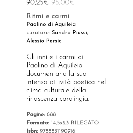
90,25
€
95,00
€
Ritmi e carmi
Paolino di Aquileia
curatore:
Sandro Piussi
,
Alessio Persic
Gli inni e i carmi di
Paolino di Aquileia
documentano la sua
intensa attività poetica nel
clima culturale della
rinascenza carolingia.
Pagine:
688
Formato:
14,5x23 RILEGATO
Isbn:
9788831190916