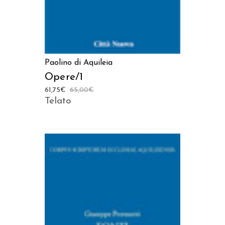
Paolino di Aquileia
Opere/1
61,75
€
65,00
€
Telato