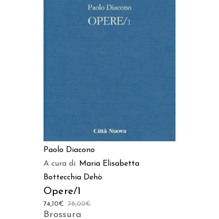
AGGIUNGI AL CARRELLO
Paolo Diacono
A cura di:
Maria Elisabetta
Bottecchia Dehò
Opere/1
74,10
€
78,00
€
Brossura