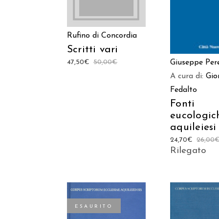
Rufino di Concordia
Scritti vari
Giuseppe Pere
47,50
€
50,00
€
A cura di:
Gio
Fedalto
Fonti
eucologic
aquileiesi
24,70
€
26,00
Rilegato
ESAURITO