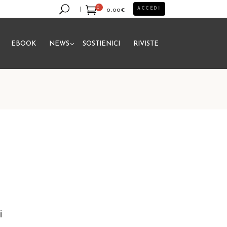
0
ACCEDI
0,00
€
EBOOK
NEWS
SOSTIENICI
RIVISTE
essun prodotto nel carrello.
i