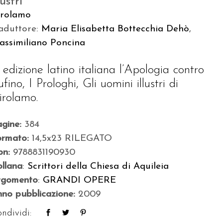
lustri
irolamo
aduttore:
Maria Elisabetta Bottecchia Dehò
,
assimiliano Poncina
n edizione latino italiana l’Apologia contro
fino, I Prologhi, Gli uomini illustri di
irolamo.
agine:
384
ormato:
14,5x23 RILEGATO
bn:
9788831190930
llana
:
Scrittori della Chiesa di Aquileia
rgomento
:
GRANDI OPERE
no pubblicazione:
2009
ndividi: