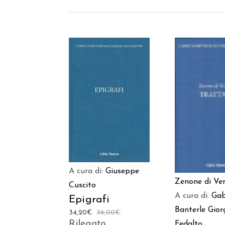
AGGIUNGI AL
AGGIUNGI
CARRELLO
CARREL
A cura di:
Giuseppe
Zenone di Ve
Cuscito
A cura di:
Gab
Epigrafi
Banterle
Gior
34,20
€
36,00
€
Rilegato
Fedalto