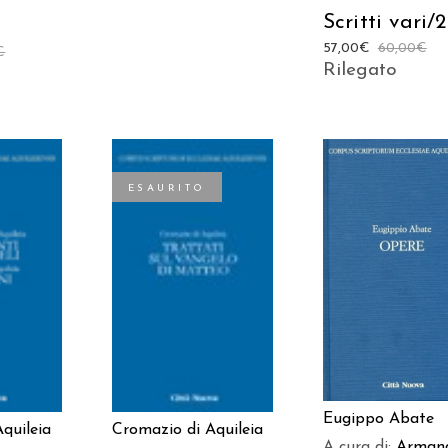
Scritti vari/2
57,00
€
60,00
€
€
Rilegato
ESAURITO
AGGIUNGI AL
 AL
LEGGI TUTTO
CARRELLO
LO
Eugippo Abate
quileia
Cromazio di Aquileia
A cura di:
Arman