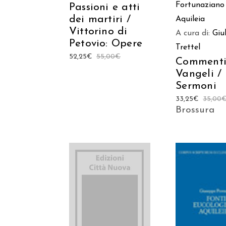
Fortunaziano 
Passioni e atti
dei martiri /
Aquileia
Vittorino di
A cura di:
Giu
Petovio: Opere
Trettel
52,25
€
55,00
€
Commenti
Vangeli /
Sermoni
33,25
€
35,00
Brossura
AGGIUNGI AL
AGGIUNGI
CARRELLO
CARREL