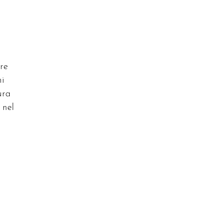
re
ni
ura
 nel