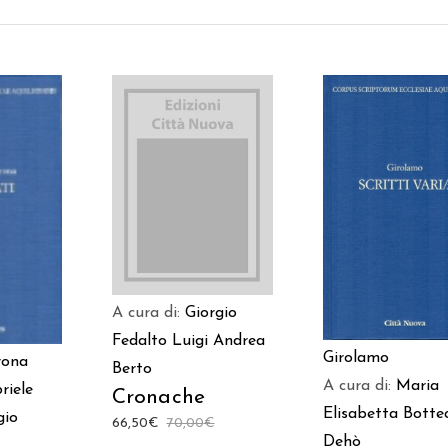
AGGIUNGI AL
AGGIUNGI AL
 AL
CARRELLO
CARRELLO
LO
A cura di:
Giorgio
Fedalto
Luigi Andrea
Girolamo
rona
Berto
A cura di:
Maria
riele
Cronache
Elisabetta Botte
gio
66,50
€
70,00
€
Dehò