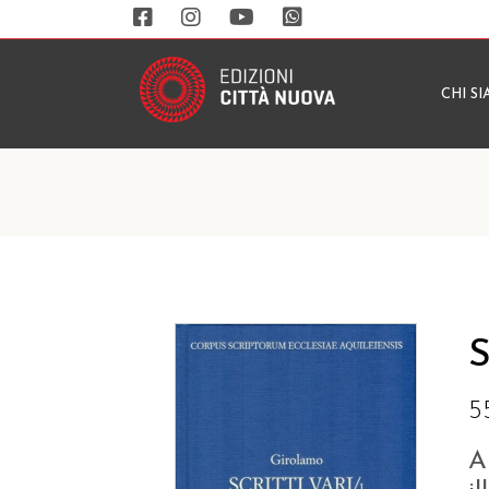
CHI S
S
5
A