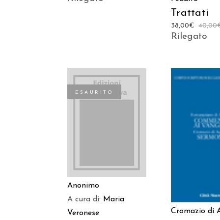
Trattati
38,00
€
40,00
Rilegato
ESAURITO
LEGGI TUTTO
AGGIUNGI
CARREL
Anonimo
A cura di:
Maria
Cromazio di A
Veronese