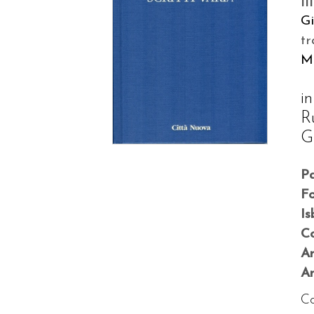
il
G
tr
M
i
Ru
G
P
F
Is
Co
A
An
Co