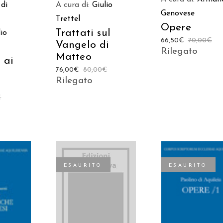
di
A cura di:
Giulio
Genovese
Trettel
Opere
Trattati sul
lio
66,50
€
70,00
€
Vangelo di
Rilegato
Matteo
 ai
76,00
€
80,00
€
Rilegato
€
ESAURITO
ESAURITO
LEGGI TUTTO
 AL
LEGGI TUTTO
LO