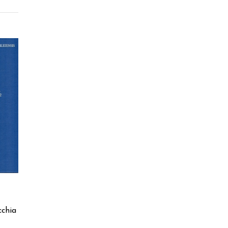
cchia