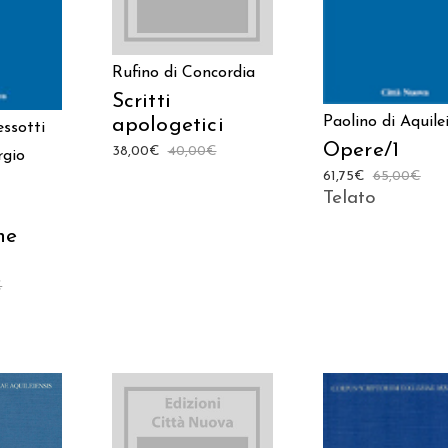
Rufino di Concordia
Scritti
Paolino di Aquile
apologetici
ssotti
Opere/1
38,00
€
40,00
€
rgio
61,75
€
65,00
€
Telato
he
€