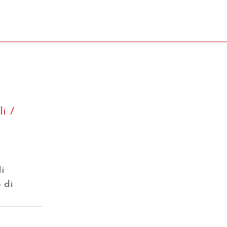
i /
i
 di