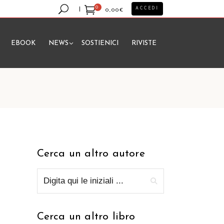
0
ACCEDI
0,00
€
EBOOK
NEWS
SOSTIENICI
RIVISTE
essun prodotto nel carrello.
Cerca un altro autore
Cerca un altro libro