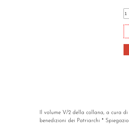
Sc
va
qu
Il volume V/2 della collana, a cura di 
benedizioni dei Patriarchi * Spiegazi