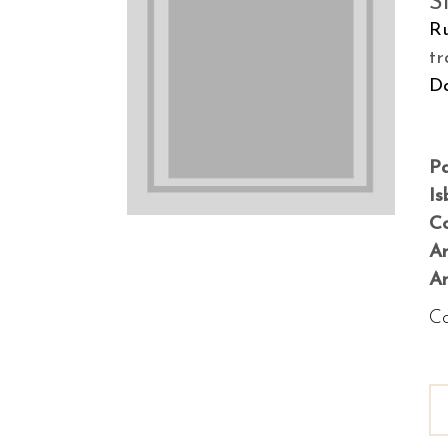
S
Ru
tr
Da
P
Is
Co
A
An
Co