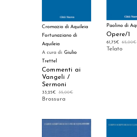
Paolino di Aqu
Cromazio di Aquileia
Opere/1
Fortunaziano di
61,75
€
65,00
€
Aquileia
Telato
A cura di:
Giulio
Trettel
Commenti ai
Vangeli /
Sermoni
33,25
€
35,00
€
Brossura