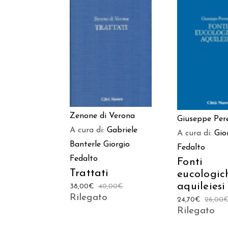
AGGIUNGI AL
AGGIUNGI
CARRELLO
CARREL
Zenone di Verona
Giuseppe Pere
A cura di:
Gabriele
A cura di:
Gio
Banterle
Giorgio
Fedalto
Fedalto
Fonti
Trattati
eucologic
aquileiesi
38,00
€
40,00
€
Rilegato
24,70
€
26,00
Rilegato