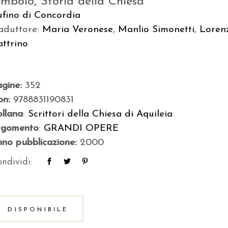
imbolo, Storia della Chiesa
fino di Concordia
aduttore:
Maria Veronese
,
Manlio Simonetti
,
Loren
ttrino
agine:
352
bn:
9788831190831
llana
:
Scrittori della Chiesa di Aquileia
rgomento
:
GRANDI OPERE
no pubblicazione:
2000
ndividi:
DISPONIBILE