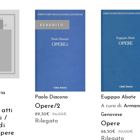
ESAURITO
TTO
AGGIUNGI AL
LEGGI TUTTO
CARRELLO
ia
Paolo Diacono
Eugippo Abate
Opere/2
A cura di:
Arman
 atti
89,30
€
94,00
€
Genovese
i /
Rilegato
Opere
di
66,50
€
70,00
€
Opere
Rilegato