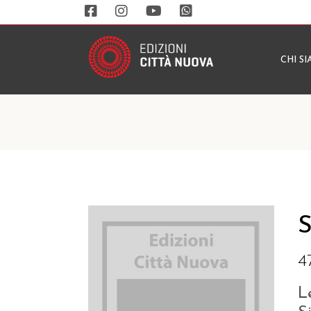
CHI S
S
4
L