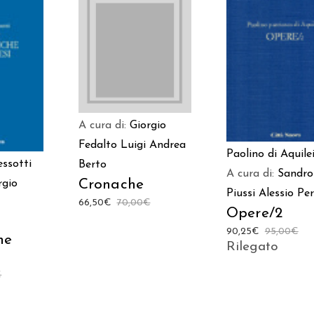
AGGIUNGI AL
AGGIUNGI AL
 AL
CARRELLO
CARRELLO
LO
A cura di:
Giorgio
Fedalto
Luigi Andrea
Paolino di Aquile
ssotti
Berto
A cura di:
Sandro
Cronache
rgio
Piussi
Alessio Per
66,50
€
70,00
€
Opere/2
90,25
€
95,00
€
he
Rilegato
€