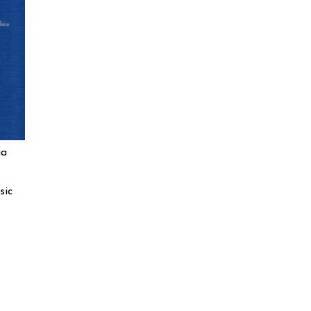
ia
sic