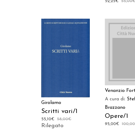
52,25
€
55,00
AGGIUNGI
AGGIUNGI AL
CARREL
CARRELLO
Venanzio For
A cura di:
Ste
Girolamo
Brazzano
Scritti vari/1
Opere/1
55,10
€
58,00
€
95,00
€
100,0
Rilegato