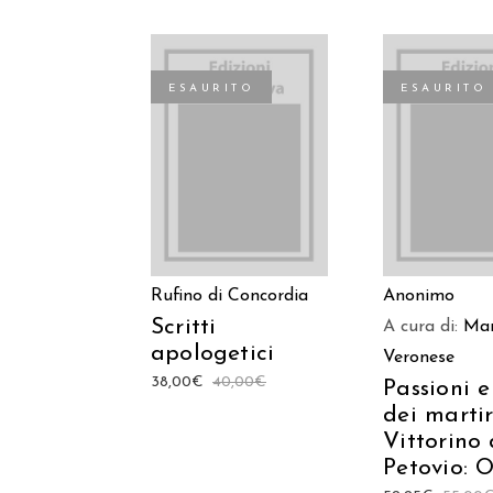
ESAURITO
ESAURITO
LEGGI TUTTO
LEGGI TU
Rufino di Concordia
Anonimo
Scritti
A cura di:
Mar
apologetici
Veronese
38,00
€
40,00
€
Passioni e
dei martir
Vittorino 
Petovio: 