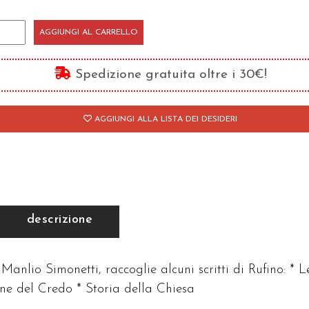
ritti
AGGIUNGI AL CARRELLO
ri
antità
Spedizione gratuita oltre i 30€!
AGGIUNGI ALLA LISTA DEI DESIDERI
descrizione
Manlio Simonetti, raccoglie alcuni scritti di Rufino: * L
one del Credo * Storia della Chiesa