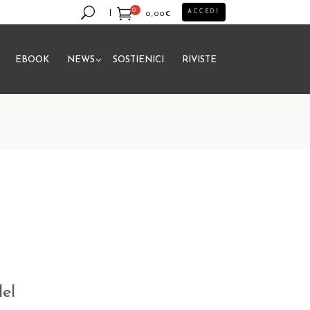
0
ACCEDI
0,00
€
EBOOK
NEWS
SOSTIENICI
RIVISTE
essun prodotto nel carrello.
del