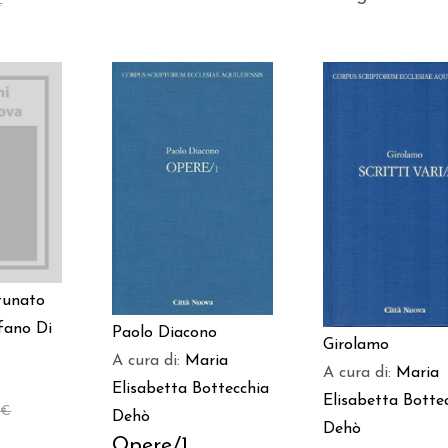
€
 AL
AGGIUNGI AL
AGGIUNGI AL
LO
CARRELLO
CARRELLO
tunato
fano Di
Paolo Diacono
Girolamo
A cura di:
Maria
A cura di:
Maria
Elisabetta Bottecchia
Elisabetta Botte
0
€
Dehò
Dehò
Opere/1