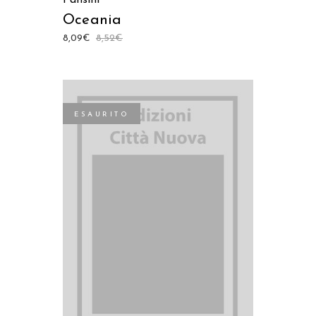
Oceania
8,09
€
8,52
€
ESAURITO
LEGGI TUTTO