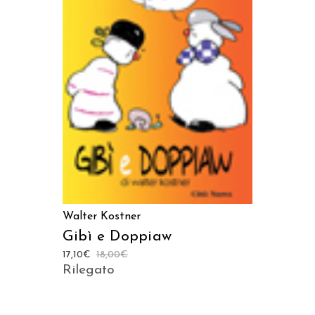
AGGIUNGI AL CARRELLO
Walter Kostner
Gibì e Doppiaw
17,10
€
18,00
€
Rilegato