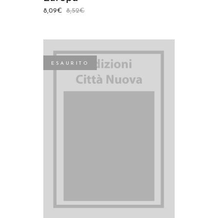
8,09
€
8,52
€
ESAURITO
LEGGI TUTTO