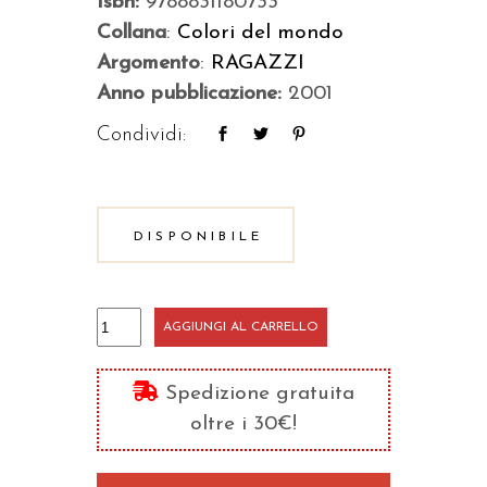
Isbn:
9788831180733
Collana
:
Colori del mondo
Argomento
:
RAGAZZI
Anno pubblicazione:
2001
Condividi:
DISPONIBILE
Nick
AGGIUNGI AL CARRELLO
e
la
Spedizione gratuita
banda
oltre i 30€!
del
levriero