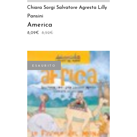
Chiara Sorgi
Salvatore Agresta
Lilly
Pansini
America
8,09
€
8,52
€
ESAURITO
LEGGI TUTTO