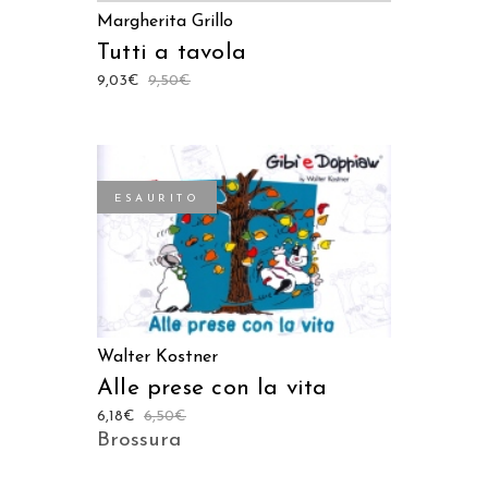
Margherita Grillo
Tutti a tavola
9,03
€
9,50
€
ESAURITO
LEGGI TUTTO
Walter Kostner
Alle prese con la vita
6,18
€
6,50
€
Brossura