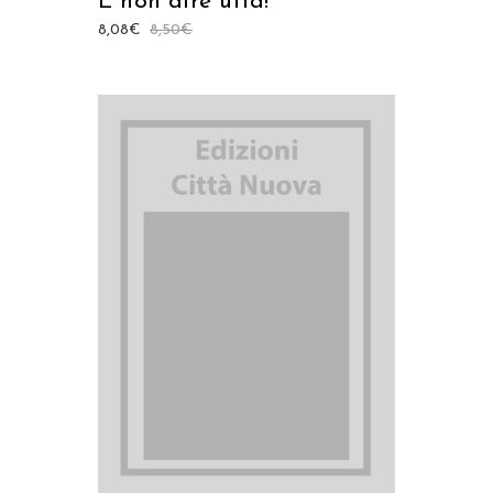
E non dire uffa!
8,08
€
8,50
€
AGGIUNGI AL CARRELLO