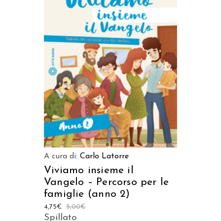
AGGIUNGI AL CARRELLO
A cura di:
Carlo Latorre
Viviamo insieme il
Vangelo – Percorso per le
famiglie (anno 2)
4,75
€
5,00
€
Spillato