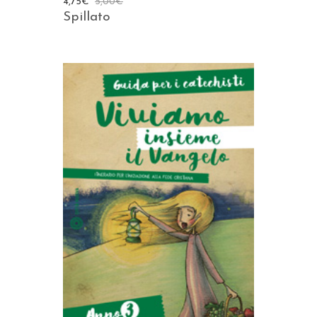
4,75
€
5,00
€
Spillato
AGGIUNGI AL CARRELLO