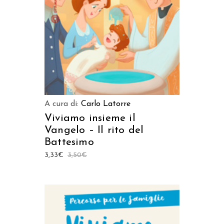
AGGIUNGI AL CARRELLO
A cura di:
Carlo Latorre
Viviamo insieme il
Vangelo – Il rito del
Battesimo
3,33
€
3,50
€