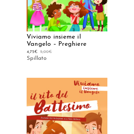
Viviamo insieme il
Vangelo – Preghiere
4,75
€
5,00
€
Spillato