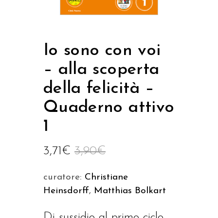
Io sono con voi
– alla scoperta
della felicità –
Quaderno attivo
1
3,71
€
3,90
€
curatore:
Christiane
Heinsdorff
,
Matthias Bolkart
Di sussidio al primo ciclo