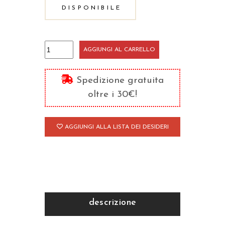
DISPONIBILE
Io
AGGIUNGI AL CARRELLO
sono
con
Spedizione gratuita
voi
oltre i 30€!
-
alla
AGGIUNGI ALLA LISTA DEI DESIDERI
scoperta
della
felicità
-
Quaderno
attivo
descrizione
1