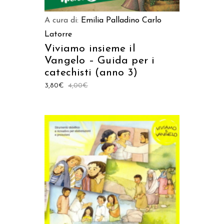
A cura di:
Emilia Palladino
Carlo
Latorre
Viviamo insieme il
Vangelo – Guida per i
catechisti (anno 3)
3,80
€
4,00
€
AGGIUNGI AL CARRELLO