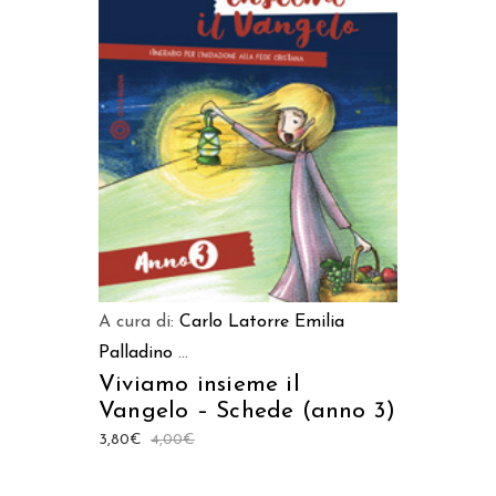
AGGIUNGI AL CARRELLO
A cura di:
Carlo Latorre
Emilia
Palladino
...
Viviamo insieme il
Vangelo – Schede (anno 3)
3,80
€
4,00
€