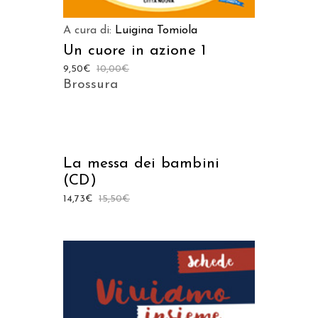
A cura di:
Luigina Tomiola
Un cuore in azione 1
9,50
€
10,00
€
Brossura
AGGIUNGI AL CARRELLO
La messa dei bambini
(CD)
14,73
€
15,50
€