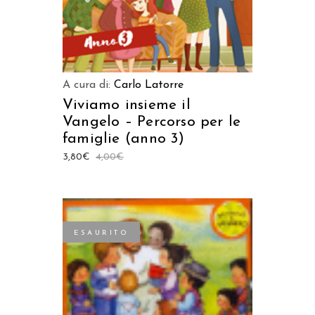
A cura di:
Carlo Latorre
Viviamo insieme il
Vangelo – Percorso per le
famiglie (anno 3)
3,80
€
4,00
€
ESAURITO
LEGGI TUTTO