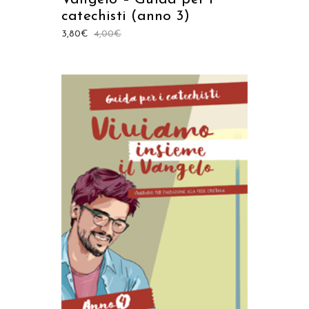
catechisti (anno 3)
3,80
€
4,00
€
AGGIUNGI AL CARRELLO