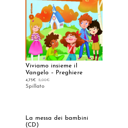
AGGIUNGI AL CARRELLO
Viviamo insieme il
Vangelo – Preghiere
4,75
€
5,00
€
Spillato
AGGIUNGI AL CARRELLO
La messa dei bambini
(CD)