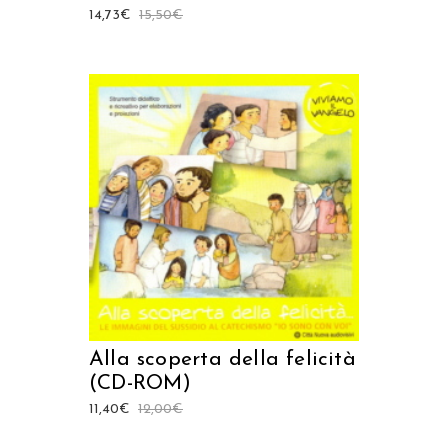
14,73
€
15,50
€
AGGIUNGI AL CARRELLO
Alla scoperta della felicità
(CD-ROM)
11,40
€
12,00
€