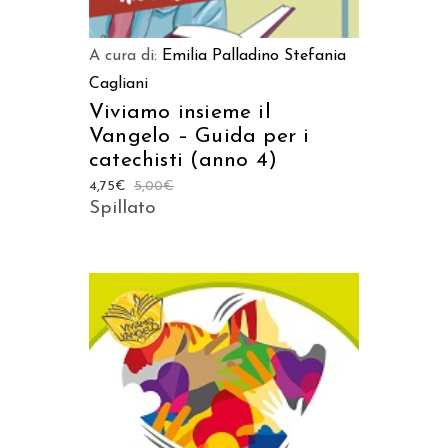
A cura di:
Emilia Palladino
Stefania
Cagliani
Viviamo insieme il
Vangelo – Guida per i
catechisti (anno 4)
4,75
€
5,00
€
Spillato