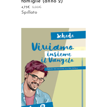
famiglie (anno 2)
4,75
€
5,00
€
Spillato
AGGIUNGI AL CARRELLO