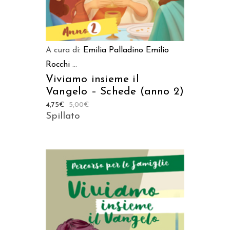
A cura di:
Emilia Palladino
Emilio
Rocchi
...
Viviamo insieme il
Vangelo – Schede (anno 2)
4,75
€
5,00
€
Spillato