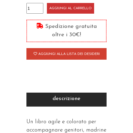
Viviamo
AGGIUNGI AL CARRELLO
insieme
il
Spedizione gratuita
Vangelo
oltre i 30€!
-
Il
AGGIUNGI ALLA LISTA DEI DESIDERI
rito
del
Battesimo
quantità
descrizione
Un libro agile e colorato per
accompagnare genitori, madrine