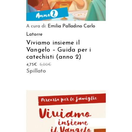
A cura di:
Emilia Palladino
Carlo
Latorre
Viviamo insieme il
Vangelo – Guida per i
catechisti (anno 2)
4,75
€
5,00
€
Spillato