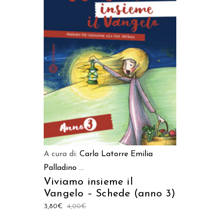
AGGIUNGI AL CARRELLO
A cura di:
Carlo Latorre
Emilia
Palladino
...
Viviamo insieme il
Vangelo – Schede (anno 3)
3,80
€
4,00
€