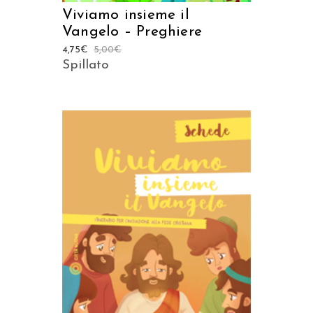
Viviamo insieme il
Vangelo – Preghiere
4,75
€
5,00
€
Spillato
AGGIUNGI AL CARRELLO