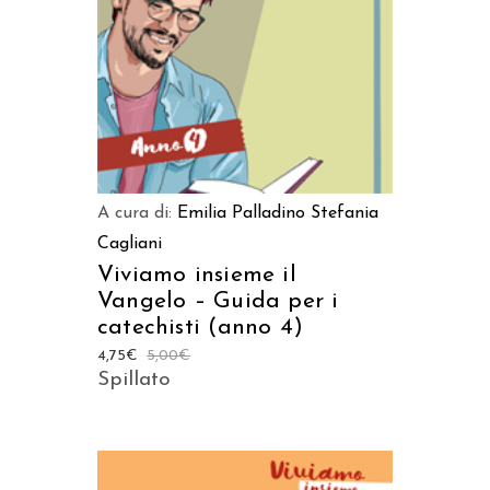
A cura di:
Emilia Palladino
Stefania
Cagliani
Viviamo insieme il
Vangelo – Guida per i
catechisti (anno 4)
4,75
€
5,00
€
Spillato