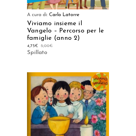
A cura di:
Carlo Latorre
Viviamo insieme il
Vangelo – Percorso per le
famiglie (anno 2)
4,75
€
5,00
€
Spillato
AGGIUNGI AL CARRELLO