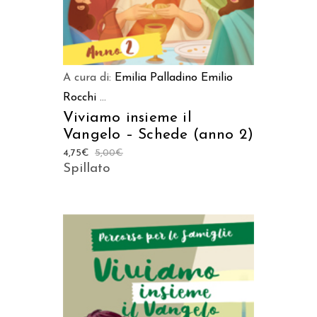
A cura di:
Emilia Palladino
Emilio
Rocchi
...
Viviamo insieme il
Vangelo – Schede (anno 2)
4,75
€
5,00
€
Spillato