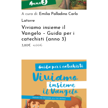
A cura di:
Emilia Palladino
Carlo
Latorre
Viviamo insieme il
Vangelo – Guida per i
catechisti (anno 3)
3,80
€
4,00
€
AGGIUNGI AL CARRELLO