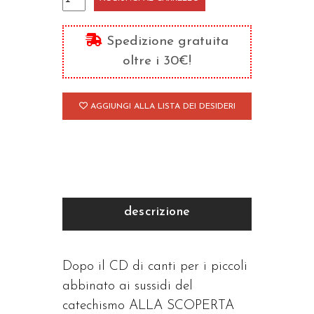
messa
dei
Spedizione gratuita
bambini
oltre i 30€!
(CD)
quantità
AGGIUNGI ALLA LISTA DEI DESIDERI
descrizione
Dopo il CD di canti per i piccoli
abbinato ai sussidi del
catechismo ALLA SCOPERTA