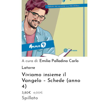
AGGIUNGI AL CARRELLO
A cura di:
Emilia Palladino
Carlo
Latorre
Viviamo insieme il
Vangelo – Schede (anno
4)
3,80
€
4,00
€
Spillato