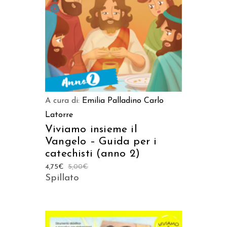
A cura di:
Emilia Palladino
Carlo
Latorre
Viviamo insieme il
Vangelo – Guida per i
catechisti (anno 2)
4,75
€
5,00
€
Spillato