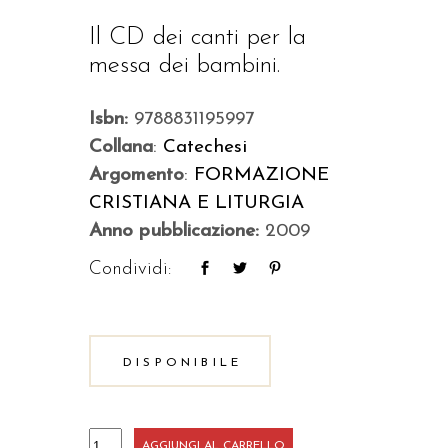
Il CD dei canti per la
messa dei bambini.
Isbn:
9788831195997
Collana
:
Catechesi
Argomento
:
FORMAZIONE
CRISTIANA E LITURGIA
Anno pubblicazione:
2009
Condividi:
DISPONIBILE
La
AGGIUNGI AL CARRELLO