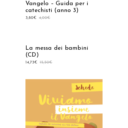
Vangelo – Guida per i
catechisti (anno 3)
3,80
€
4,00
€
AGGIUNGI AL CARRELLO
La messa dei bambini
(CD)
14,73
€
15,50
€