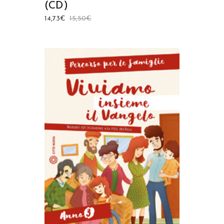
(CD)
14,73
€
15,50
€
AGGIUNGI AL CARRELLO