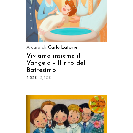
A cura di:
Carlo Latorre
Viviamo insieme il
Vangelo – Il rito del
Battesimo
3,33
€
3,50
€