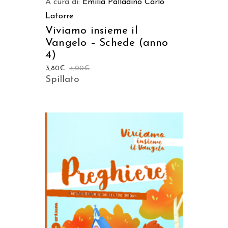
A cura di:
Emilia Palladino
Carlo
Latorre
Viviamo insieme il
Vangelo – Schede (anno
4)
3,80
€
4,00
€
Spillato
AGGIUNGI AL CARRELLO