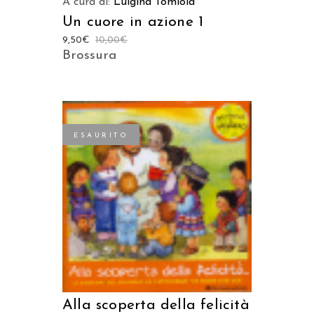
A cura di:
Luigina Tomiola
Un cuore in azione 1
9,50
€
10,00
€
Brossura
ESAURITO
LEGGI TUTTO
Alla scoperta della felicità