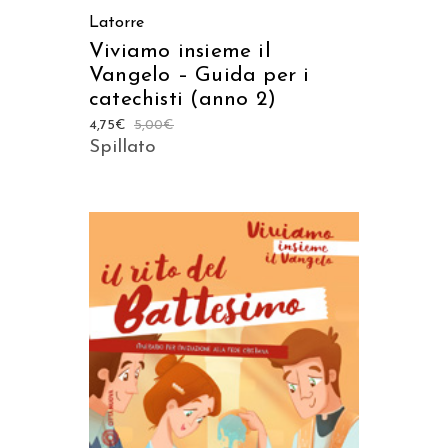
Latorre
Viviamo insieme il
Vangelo – Guida per i
catechisti (anno 2)
4,75
€
5,00
€
Spillato
AGGIUNGI AL CARRELLO