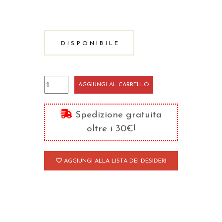
DISPONIBILE
Viviamo
AGGIUNGI AL CARRELLO
insieme
il
Spedizione gratuita
Vangelo
oltre i 30€!
-
Guida
AGGIUNGI ALLA LISTA DEI DESIDERI
per
i
catechisti
(anno
4)