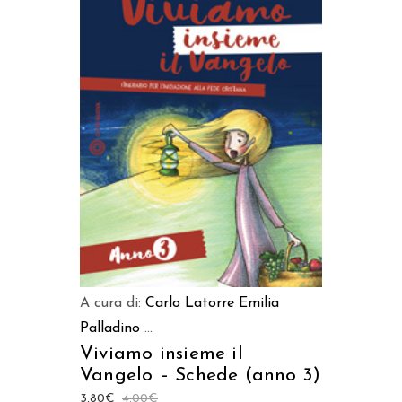
AGGIUNGI AL CARRELLO
A cura di:
Carlo Latorre
Emilia
Palladino
...
Viviamo insieme il
Vangelo – Schede (anno 3)
3,80
€
4,00
€