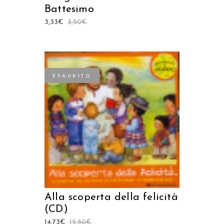
Battesimo
3,33
€
3,50
€
ESAURITO
LEGGI TUTTO
Alla scoperta della felicità
(CD)
14,73
€
15,50
€