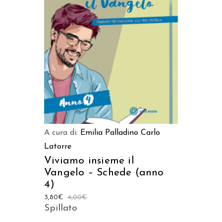
AGGIUNGI AL CARRELLO
A cura di:
Emilia Palladino
Carlo
Latorre
Viviamo insieme il
Vangelo – Schede (anno
4)
3,80
€
4,00
€
Spillato