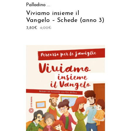
Palladino
...
Viviamo insieme il
Vangelo – Schede (anno 3)
3,80
€
4,00
€
AGGIUNGI AL CARRELLO