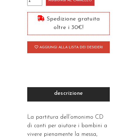
AGGIUNGI AL CARRELLO
messa
dei
Spedizione gratuita
bambini
oltre i 30€!
quantità
AGGIUNGI ALLA LISTA DEI DESIDERI
descrizione
La partitura dell’omonimo CD
di canti per aiutare i bambini a
vivere pienamente la messa,