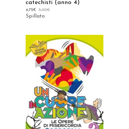
catechisti (anno 4)
4,75
€
5,00
€
Spillato
AGGIUNGI AL CARRELLO