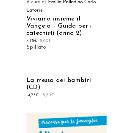
A cura di:
Emilia Palladino
Carlo
Latorre
Viviamo insieme il
Vangelo – Guida per i
catechisti (anno 2)
4,75
€
5,00
€
Spillato
AGGIUNGI AL CARRELLO
La messa dei bambini
(CD)
14,73
€
15,50
€