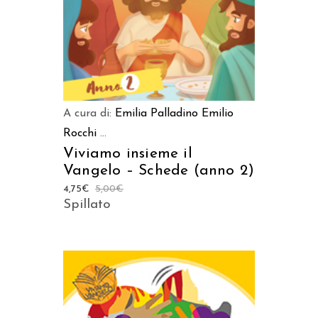
A cura di:
Emilia Palladino
Emilio
Rocchi
...
Viviamo insieme il
Vangelo – Schede (anno 2)
4,75
€
5,00
€
Spillato