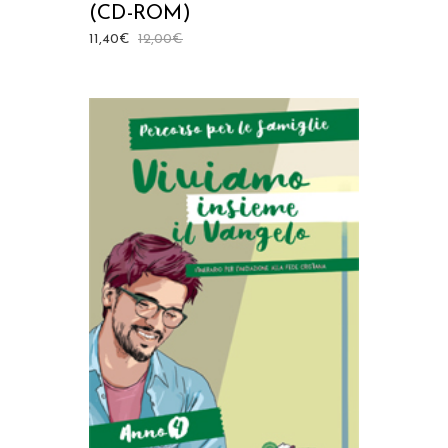
(CD-ROM)
11,40
€
12,00
€
AGGIUNGI AL CARRELLO