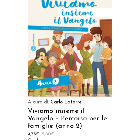
AGGIUNGI AL CARRELLO
A cura di:
Carlo Latorre
Viviamo insieme il
Vangelo – Percorso per le
famiglie (anno 2)
4,75
€
5,00
€