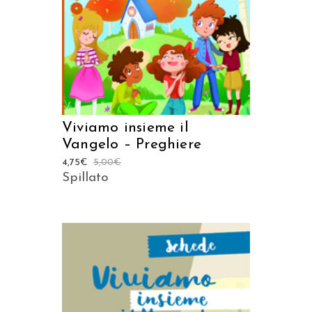
Viviamo insieme il
Vangelo – Preghiere
4,75
€
5,00
€
Spillato