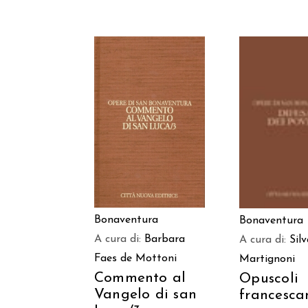
AGGIUNGI AL
AGGIUNGI
CARRELLO
CARREL
Bonaventura
Bonaventura
A cura di:
Barbara
A cura di:
Sil
Faes de Mottoni
Martignoni
Commento al
Opuscoli
Vangelo di san
francesca