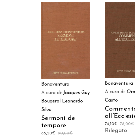
AGGIUNGI
AGGIUNGI AL
CARREL
CARRELLO
Bonaventura
Bonaventura
A cura di:
Or
A cura di:
Jacques Guy
Casto
Bougerol
Leonardo
Comment
Sileo
all’Eccles
Sermoni de
74,10
€
78,00
€
tempore
Rilegato
85,50
€
90,00
€