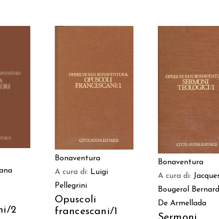
 AL
AGGIUNGI AL
AGGIUNGI AL
LO
CARRELLO
CARRELLO
Bonaventura
Bonaventura
vana
A cura di:
Luigi
A cura di:
Jacque
Pellegrini
Bougerol
Bernard
Opuscoli
De Armellada
ni/2
francescani/1
Sermoni