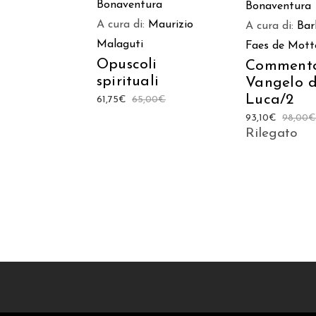
Bonaventura
Bonaventura
A cura di:
Maurizio
A cura di:
Bar
Malaguti
Faes de Mott
Opuscoli
Commento
spirituali
Vangelo d
Luca/2
61,75
€
65,00
€
93,10
€
98,00
Rilegato