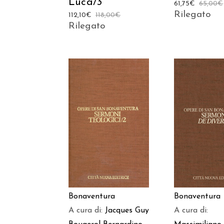
Luca/3
61,75
€
65,00
€
Rilegato
112,10
€
118,00
€
Rilegato
AGGIUNGI AL
AGGIUNGI
CARRELLO
CARREL
Bonaventura
Bonaventura
A cura di:
Jacques Guy
A cura di: