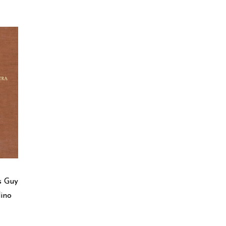
s Guy
ino