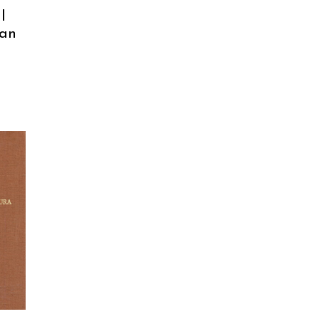
l
san