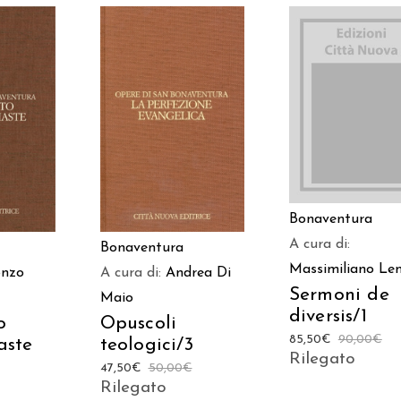
AGGIUNGI AL
 AL
AGGIUNGI AL
CARRELLO
LO
CARRELLO
Bonaventura
A cura di:
Bonaventura
Massimiliano Len
onzo
A cura di:
Andrea Di
Sermoni de
Maio
diversis/1
o
Opuscoli
85,50
€
90,00
€
iaste
teologici/3
Rilegato
47,50
€
50,00
€
Rilegato