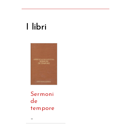
I libri
Sermoni
de
tempore
–