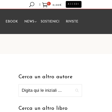
0
ACCEDI
0,00
€
EBOOK
NEWS
SOSTIENICI
RIVISTE
essun prodotto nel carrello.
Cerca un altro autore
Cerca un altro libro