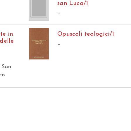
san Luca/1
–
te in
Opuscoli teologici/1
delle
–
i San
co