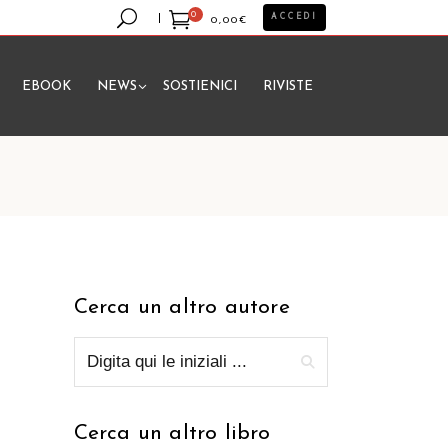
0
ACCEDI
0,00
€
EBOOK
NEWS
SOSTIENICI
RIVISTE
essun prodotto nel carrello.
Cerca un altro autore
Cerca un altro libro