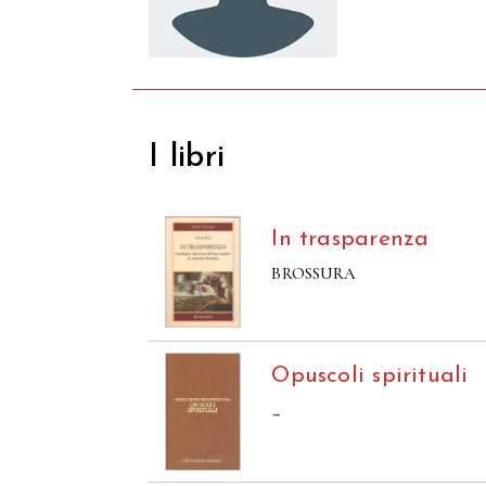
I libri
In trasparenza
BROSSURA
Opuscoli spirituali
–