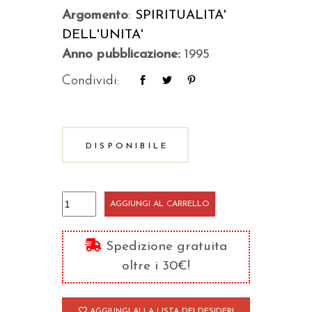
Argomento
:
SPIRITUALITA'
DELL'UNITA'
Anno pubblicazione:
1995
Condividi:
DISPONIBILE
Il
AGGIUNGI AL CARRELLO
sì
dell'uomo
Spedizione gratuita
a
oltre i 30€!
Dio
quantità
AGGIUNGI ALLA LISTA DEI DESIDERI