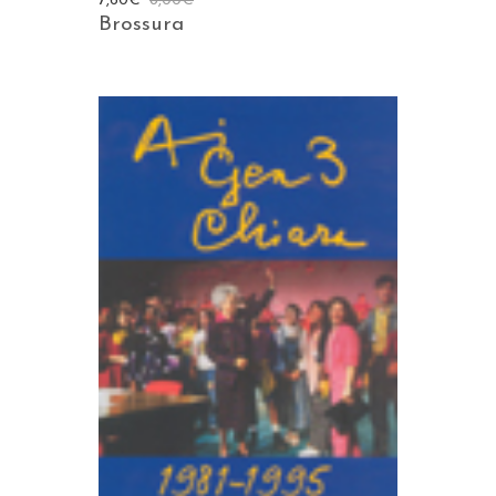
7,60
€
8,00
€
Brossura
AGGIUNGI AL CARRELLO