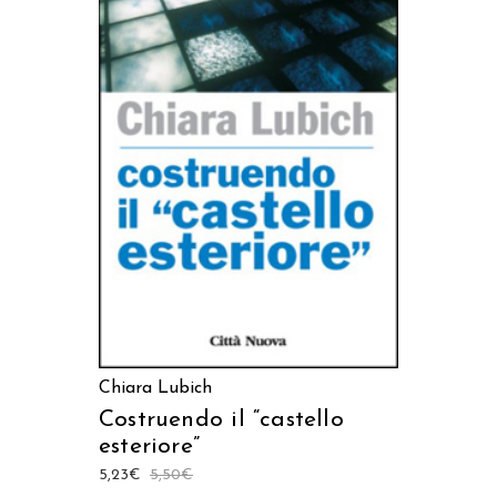
AGGIUNGI AL CARRELLO
Chiara Lubich
Costruendo il “castello
esteriore”
5,23
€
5,50
€