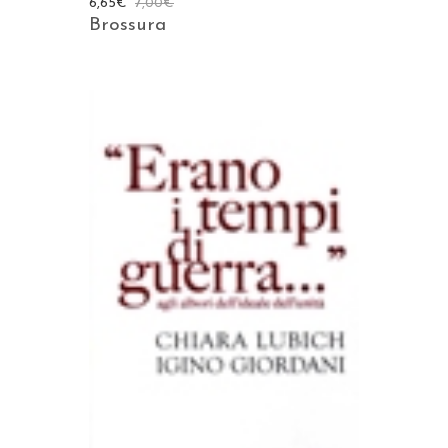
6,65
€
7,00
€
Brossura
AGGIUNGI AL CARRELLO