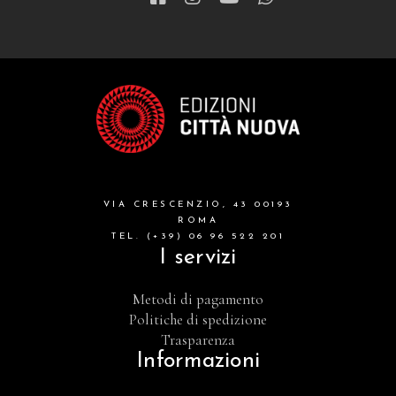
letteratura spirituale
grandi opere
formazione cristiana e liturgia
catalogo storico
bibbia
VIA CRESCENZIO, 43 00193
attualita'
ROMA
TEL. (+39) 06 96 522 201
I servizi
Metodi di pagamento
Politiche di spedizione
Trasparenza
Informazioni