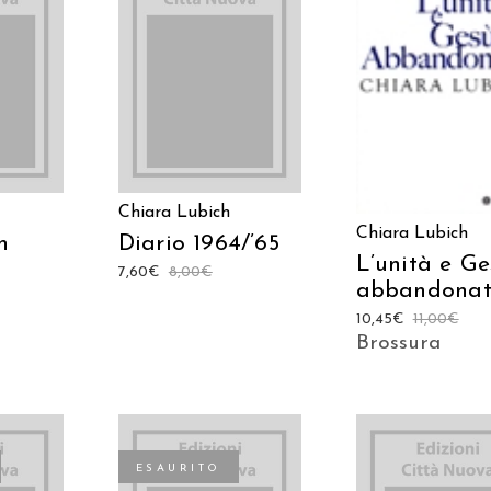
ARRELLO
AGGIUNGI AL CARRELLO
AGGIUNGI AL CAR
Chiara Lubich
Chiara Lubich
n
Diario 1964/’65
L’unità e Ge
7,60
€
8,00
€
abbandona
10,45
€
11,00
€
Brossura
ESAURITO