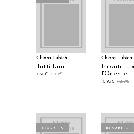
LEGGI TUTTO
AGGIUNGI AL C
Chiara Lubich
Chiara Lubich
Tutti Uno
Incontri co
l’Oriente
7,60
€
8,00
€
10,93
€
11,50
€
ESAURITO
ESAURITO