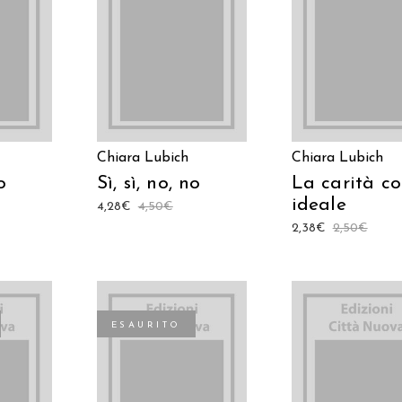
TO
LEGGI TUTTO
AGGIUNGI AL CAR
Chiara Lubich
Chiara Lubich
o
Sì, sì, no, no
La carità c
ideale
4,28
€
4,50
€
2,38
€
2,50
€
ESAURITO
TO
LEGGI TUTTO
AGGIUNGI AL CAR