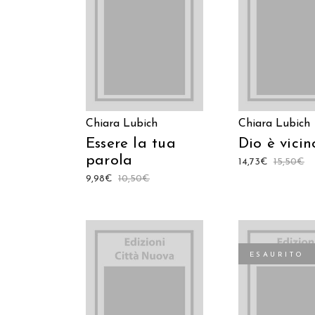
LEGGI TUTTO
LEGGI TUT
Chiara Lubich
Chiara Lubich
Essere la tua
Dio è vicin
parola
14,73
€
15,50
€
9,98
€
10,50
€
ESAURITO
AGGIUNGI AL CARRELLO
LEGGI TUT