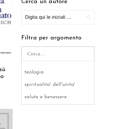
Cerca un autore
RELLO
Filtra per argomento
sù
teologia
to
spiritualita' dell'unita'
salute e benessere
saggistica
ragazzi