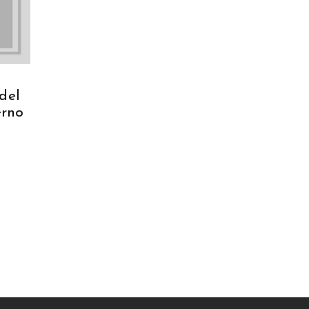
 del
rno