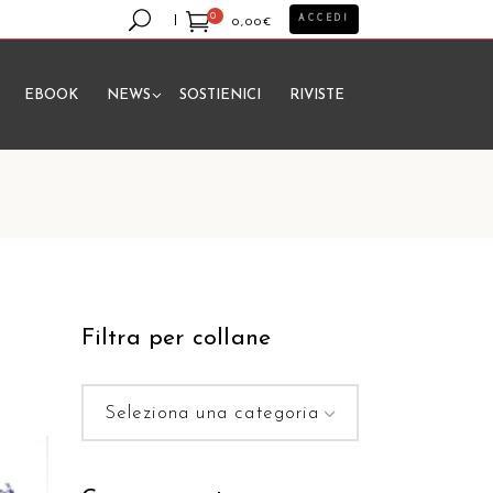
0
ACCEDI
0,00
€
EBOOK
NEWS
SOSTIENICI
RIVISTE
essun prodotto nel carrello.
Filtra per collane
Seleziona una categoria