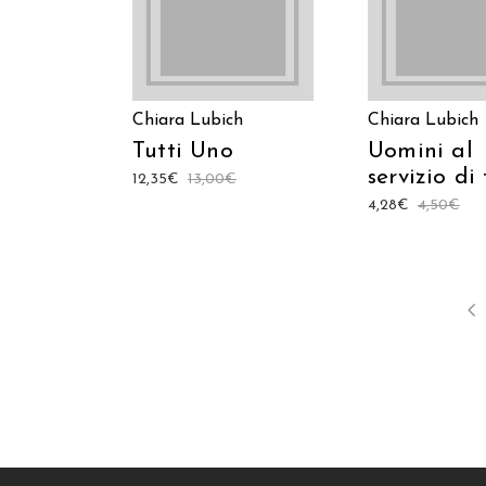
Chiara Lubich
Chiara Lubich
Tutti Uno
Uomini al
servizio di 
12,35
€
13,00
€
4,28
€
4,50
€