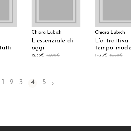
Chiara Lubich
Chiara Lubich
L’essenziale di
L’attrattiva
tutti
oggi
tempo mode
12,35
€
13,00
€
14,73
€
15,50
€
1
2
3
4
5