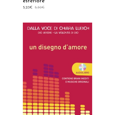
esteriore”
5,23
€
5,50
€
AGGIUNGI AL CARRELLO