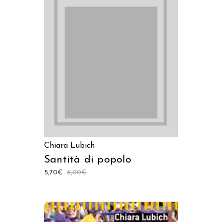
AGGIUNGI AL CARRELLO
Chiara Lubich
Santità di popolo
5,70
€
6,00
€