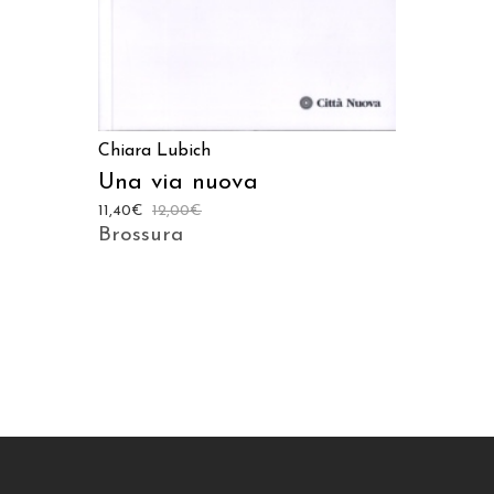
Chiara Lubich
Una via nuova
11,40
€
12,00
€
Brossura