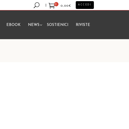
0
ACCEDI
0,00
€
EBOOK
NEWS
SOSTIENICI
RIVISTE
essun prodotto nel carrello.