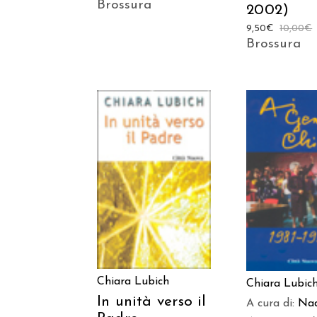
Brossura
2002)
9,50
€
10,00
€
Brossura
AGGIUNGI AL
AGGIUNGI
CARRELLO
CARREL
Chiara Lubich
Chiara Lubic
In unità verso il
A cura di:
Nad