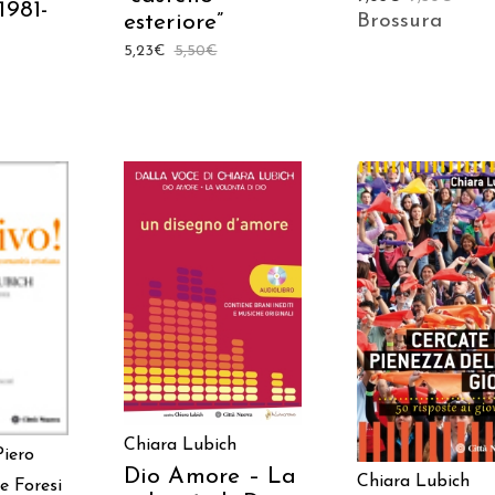
1981-
Brossura
esteriore”
5,23
€
5,50
€
AGGIUNGI AL
 AL
AGGIUNGI AL
CARRELLO
LO
CARRELLO
Chiara Lubich
Piero
Dio Amore – La
Chiara Lubich
e Foresi