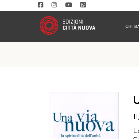
CHI S
U
1
L