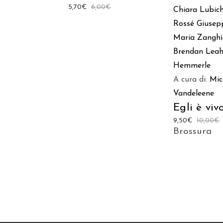
5,70
€
6,00
€
Chiara Lubic
Rossé
Giusep
Maria Zanghì
Brendan Lea
Hemmerle
A cura di:
Mic
Vandeleene
Egli è vivo
9,50
€
10,00
€
Brossura