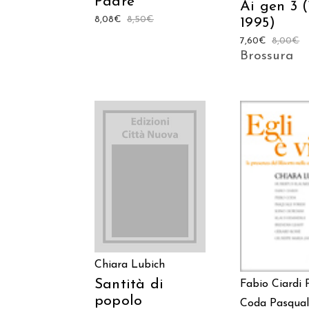
Padre
Ai gen 3 (
8,08
€
8,50
€
1995)
7,60
€
8,00
€
Brossura
AGGIUNGI AL
AGGIUNGI
CARRELLO
CARREL
Chiara Lubich
Santità di
Fabio Ciardi
popolo
Coda
Pasqual