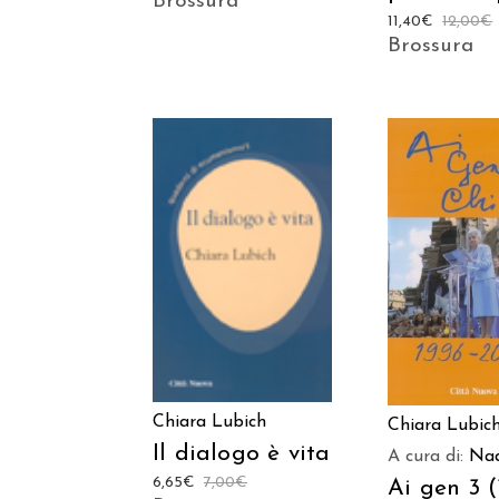
Brossura
11,40
€
12,00
€
Brossura
AGGIUNGI AL
AGGIUNGI
CARRELLO
CARREL
Chiara Lubich
Chiara Lubic
Il dialogo è vita
A cura di:
Nad
6,65
€
7,00
€
Ai gen 3 (