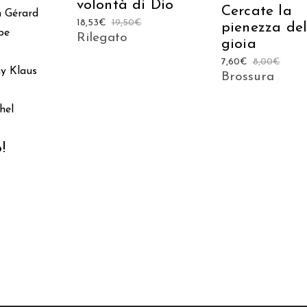
volontà di Dio
Cercate la
h
Gérard
18,53
€
19,50
€
pienezza del
pe
Rilegato
gioia
7,60
€
8,00
€
hy
Klaus
Brossura
hel
!