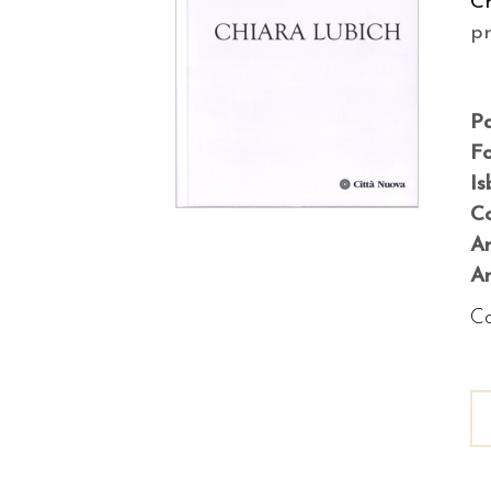
C
p
P
F
Is
Co
A
An
Co