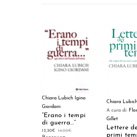
AGGIUNGI AL
AGGIUNGI
CARRELLO
CARREL
Chiara Lubich
Igino
Chiara Lubic
Giordani
A cura di:
Flo
“Erano i tempi
Gillet
di guerra…”
Lettere de
13,30
€
14,00
€
primi tem