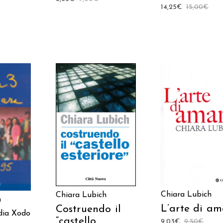
14,25
€
15,00
€
AGGIUNGI AL
AGGIUNGI AL
 AL
CARRELLO
CARRELLO
LO
Chiara Lubich
Chiara Lubich
h
L’arte di am
Costruendo il
ia Xodo
“castello
9,03
€
9,50
€