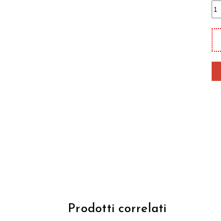
U
vi
n
qu
Prodotti correlati