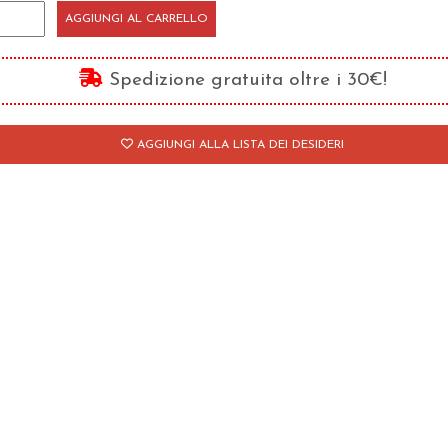
na
AGGIUNGI AL CARRELLO
a
uova
Spedizione gratuita oltre i 30€!
antità
AGGIUNGI ALLA LISTA DEI DESIDERI