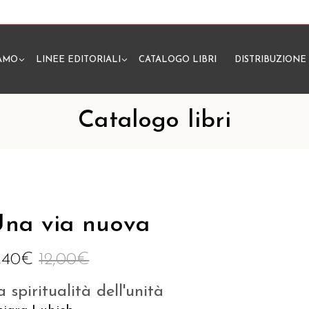
IAMO
LINEE EDITORIALI
CATALOGO LIBRI
DISTRIBUZIONE
N
Catalogo libri
na via nuova
1,40
€
12,00
€
a spiritualità dell'unità