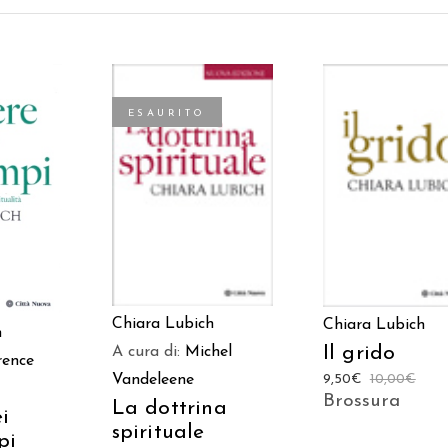
ESAURITO
AGGIUNGI AL
 AL
LEGGI TUTTO
CARRELLO
LO
Chiara Lubich
Chiara Lubich
h
Il grido
A cura di:
Michel
rence
9,50
€
10,00
€
Vandeleene
Brossura
La dottrina
i
spirituale
pi