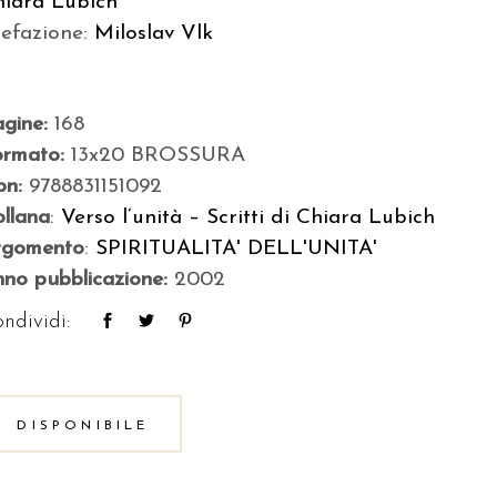
hiara Lubich
refazione:
Miloslav Vlk
agine:
168
ormato:
13x20 BROSSURA
bn:
9788831151092
llana
:
Verso l’unità – Scritti di Chiara Lubich
rgomento
:
SPIRITUALITA' DELL'UNITA'
no pubblicazione:
2002
ndividi:
DISPONIBILE