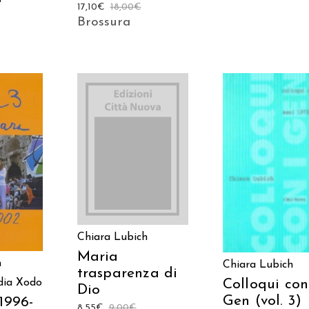
17,10
€
18,00
€
Brossura
AGGIUNGI AL
 AL
AGGIUNGI AL
CARRELLO
LO
CARRELLO
Chiara Lubich
Maria
h
Chiara Lubich
trasparenza di
Colloqui con
ia Xodo
Dio
Gen (vol. 3)
1996-
8,55
€
9,00
€