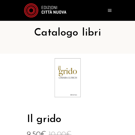
Catalogo libri
Il grido
9,50
€
10,00
€