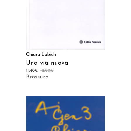
Chiara Lubich
Una via nuova
11,40
€
12,00
€
Brossura