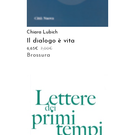
Chiara Lubich
Il dialogo è vita
6,65
€
7,00
€
Brossura