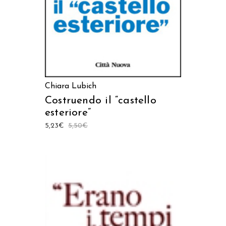
Chiara Lubich
Costruendo il “castello
esteriore”
5,23
€
5,50
€