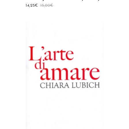
14,25
€
15,00
€
AGGIUNGI AL CARRELLO