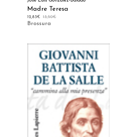
José Luis Gonzalez-Balado
Madre Teresa
12,83
€
13,50
€
Brossura
AGGIUNGI AL CARRELLO