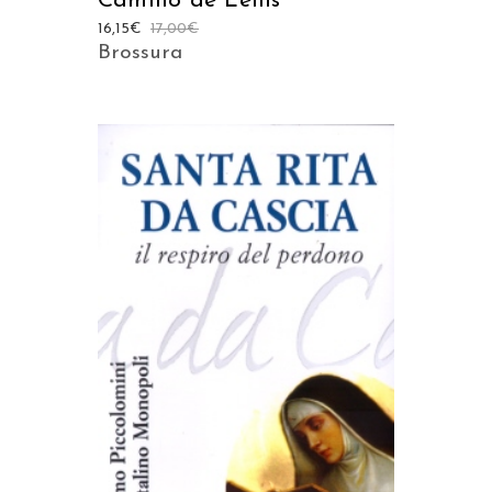
Camillo de Lellis
16,15
€
17,00
€
Brossura
AGGIUNGI AL CARRELLO