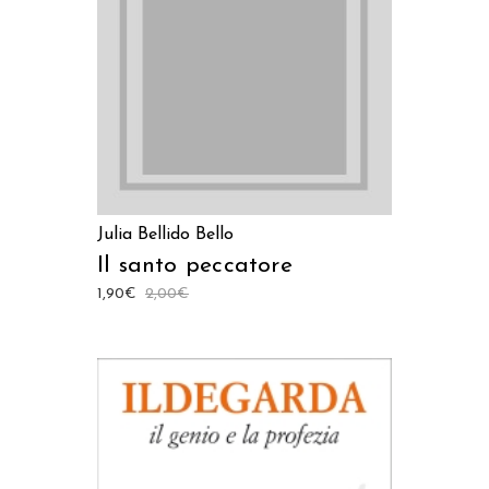
LEGGI TUTTO
Julia Bellido Bello
Il santo peccatore
1,90
€
2,00
€