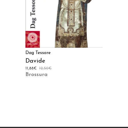
Dag Tessore
Davide
11,88
€
12,50
€
Brossura