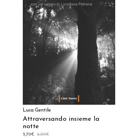
AGGIUNGI AL CARRELLO
Luca Gentile
Attraversando insieme la
notte
5,70
€
6,00
€