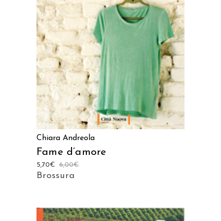
AGGIUNGI AL CARRELLO
Chiara Andreola
Fame d’amore
5,70
€
6,00
€
Brossura