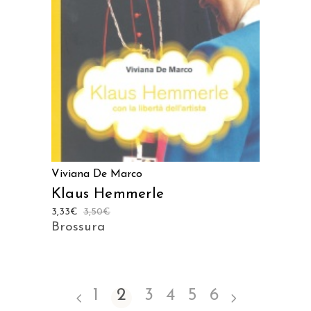
Viviana De Marco
Klaus Hemmerle
3,33
€
3,50
€
Brossura
1
2
3
4
5
6