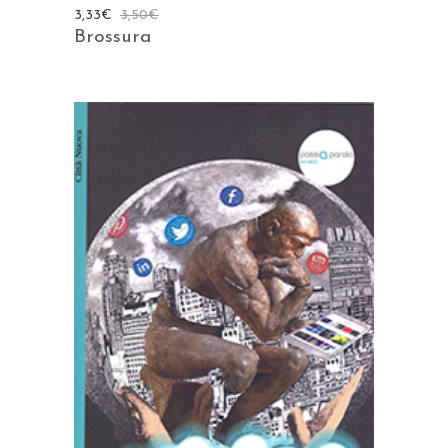
3,33
€
3,50
€
Brossura
AGGIUNGI AL CARRELLO