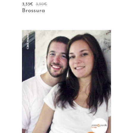
3,33
€
3,50
€
Brossura
AGGIUNGI AL CARRELLO