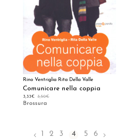
Rino Ventriglia
Rita Della Valle
Comunicare nella coppia
3,33
€
3,50
€
Brossura
1
2
3
4
5
6