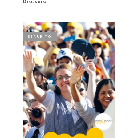
Brossura
ESAURITO
LEGGI TUTTO