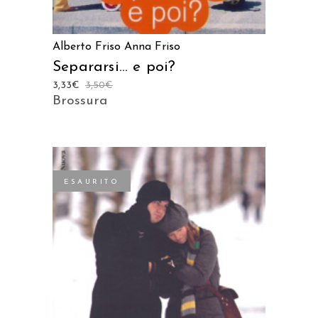
Alberto Friso
Anna Friso
Separarsi… e poi?
3,33
€
3,50
€
Brossura
ESAURITO
LEGGI TUTTO