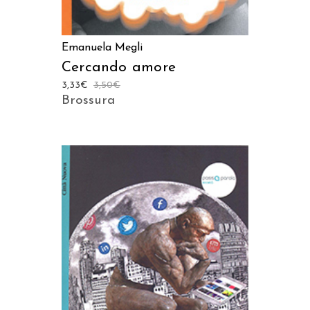
Emanuela Megli
Cercando amore
3,33
€
3,50
€
Brossura
AGGIUNGI AL CARRELLO