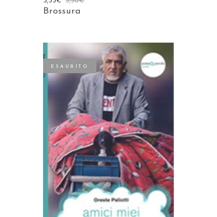
3,33
€
3,50
€
Brossura
ESAURITO
LEGGI TUTTO