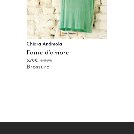
Chiara Andreola
Fame d’amore
5,70
€
6,00
€
Brossura