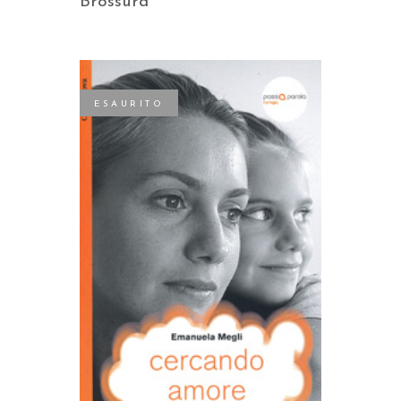
Brossura
ESAURITO
LEGGI TUTTO