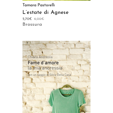
Tamara Pastorelli
L’estate di Agnese
5,70
€
6,00
€
Brossura
AGGIUNGI AL CARRELLO