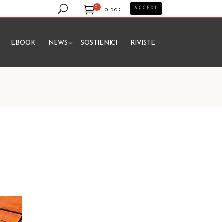
0
ACCEDI
0,00
€
EBOOK
NEWS
SOSTIENICI
RIVISTE
essun prodotto nel carrello.