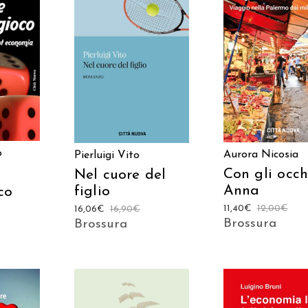
ARRELLO
AGGIUNGI AL CAR
AGGIUNGI AL CARRELLO
o
Aurora Nicosia
Pierluigi Vito
Con gli occh
Nel cuore del
Anna
figlio
co
11,40
€
12,00
€
16,06
€
16,90
€
Brossura
Brossura