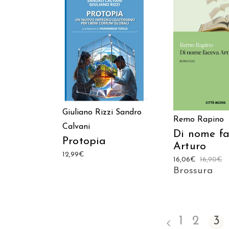
AGGIUNGI AL CARRELLO
AGGIUNGI AL C
Giuliano Rizzi
Sandro
Remo Rapino
Calvani
Di nome f
Protopia
Arturo
12,99
€
16,06
€
16,90
€
Brossura
1
2
3