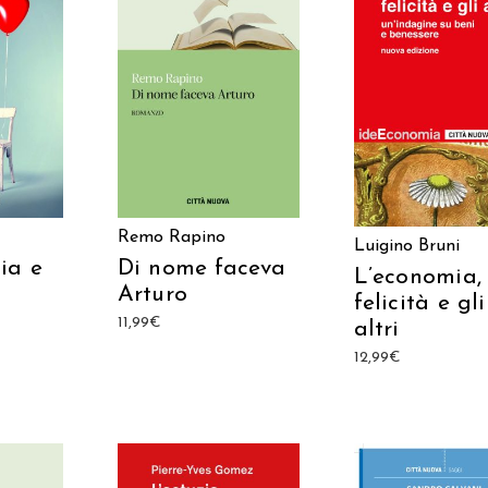
ARRELLO
AGGIUNGI AL CARRELLO
AGGIUNGI AL CAR
Remo Rapino
Luigino Bruni
ia e
Di nome faceva
L’economia,
Arturo
felicità e gli
11,99
€
altri
12,99
€