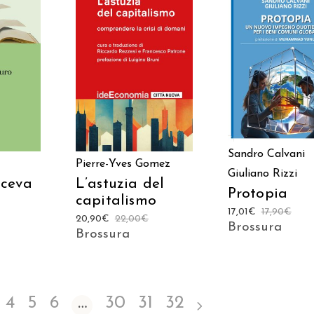
AGGIUNGI AL CAR
ARRELLO
AGGIUNGI AL CARRELLO
Sandro Calvani
Pierre-Yves Gomez
Giuliano Rizzi
aceva
L’astuzia del
Protopia
capitalismo
17,01
€
17,90
€
20,90
€
22,00
€
Brossura
Brossura
4
5
6
…
30
31
32