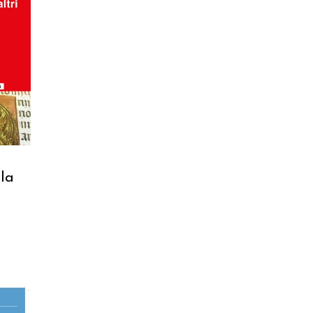
RELLO
 la