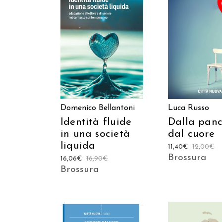
AGGIUNGI AL CARRELLO
AGGIUNGI AL C
Domenico Bellantoni
Luca Russo
Identità fluide
Dalla panc
in una società
dal cuore
liquida
11,40
€
12,00
€
Brossura
16,06
€
16,90
€
Brossura