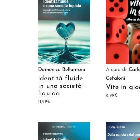
AGGIUNGI AL CARRELLO
AGGIUNGI AL C
Domenico Bellantoni
A cura di:
Carl
Identità fluide
Cefaloni
in una società
Vite in gio
liquida
8,99
€
11,99
€