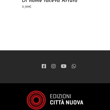
Di nome faceva Arturo
11,99
€