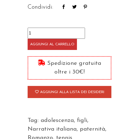
Condividi:
Nel
cuore
AGGIUNGI AL CARRELLO
del
figlio
Spedizione gratuita
quantità
oltre i 30€!
AGGIUNGI ALLA LISTA DEI DESIDERI
Tag:
adolescenza
,
figli
,
Narrativa italiana
,
paternità
,
Romanzo
,
tennis