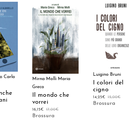
AGGIUNGI AL
 AL
AGGIUNGI AL
CARRELLO
LO
CARRELLO
Luigino Bruni
lo
Carlo
Mirna Molli
Maria
I colori del
Greco
cigno
nche
Il mondo che
14,25
€
15,00
€
ani
vorrei
Brossura
16,15
€
17,00
€
Brossura