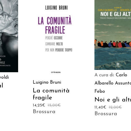
AGGIUNGI AL
 AL
AGGIUNGI AL
CARRELLO
LO
CARRELLO
A cura di:
Carlo
voldi
Luigino Bruni
Albarello
Assunt
al
La comunità
Febo
fragile
Noi e gli alt
14,25
€
15,00
€
11,40
€
12,00
€
Brossura
Brossura