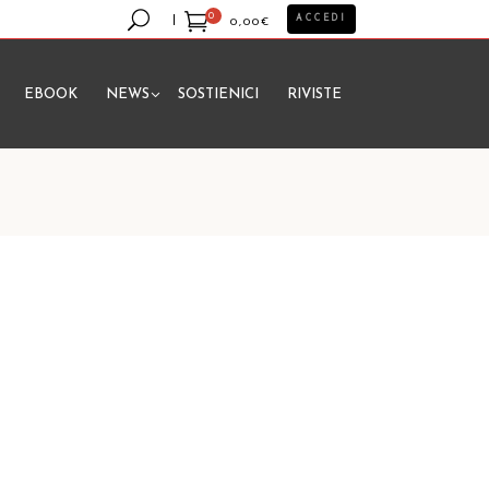
0
ACCEDI
0,00
€
EBOOK
NEWS
SOSTIENICI
RIVISTE
essun prodotto nel carrello.