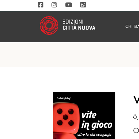
CHI S
V
8
O