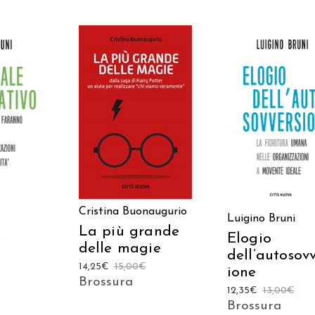
AGGIUNGI AL
AGGIUNGI AL
 AL
CARRELLO
CARRELLO
LO
Cristina Buonaugurio
Luigino Bruni
La più grande
Elogio
e
delle magie
dell’autosov
14,25
€
15,00
€
ione
Brossura
12,35
€
13,00
€
Brossura