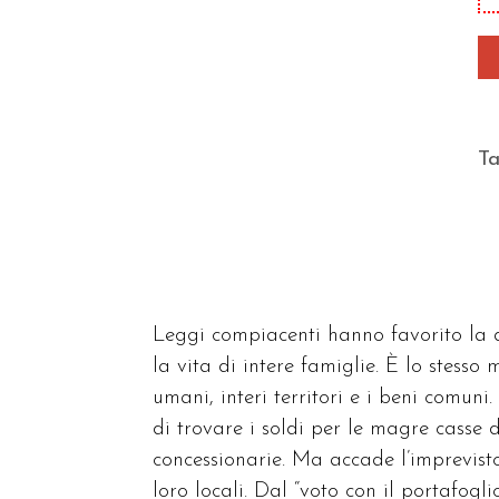
qu
T
Leggi compiacenti hanno favorito la di
la vita di intere famiglie. È lo stesso
umani, interi territori e i beni comuni.
di trovare i soldi per le magre casse 
concessionarie. Ma accade l’imprevisto:
loro locali. Dal “voto con il portafogl