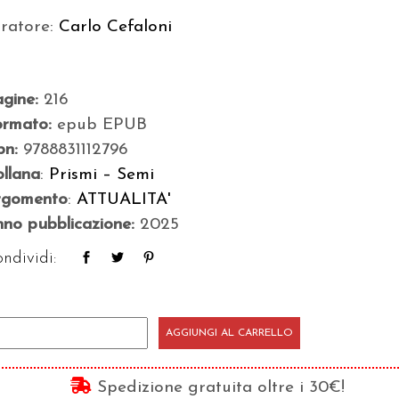
uratore:
Carlo Cefaloni
agine:
216
ormato:
epub EPUB
bn:
9788831112796
llana
:
Prismi – Semi
rgomento
:
ATTUALITA'
no pubblicazione:
2025
ndividi:
te
AGGIUNGI AL CARRELLO
oco
Spedizione gratuita oltre i 30€!