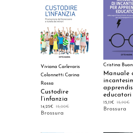
AGGIUNGI
AGGIUNGI AL
CARREL
CARRELLO
Cristina Buo
Viviana Carlevaris
Manuale 
Colonnetti
Carina
incantesi
Rossa
apprendis
Custodire
educatori
l’infanzia
15,11
€
15,90
€
14,25
€
15,00
€
Brossura
Brossura