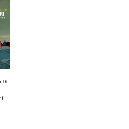
a Di
ri