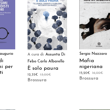
 AL
AGGIUNGI AL
AGGIUNGI AL
LO
CARRELLO
CARRELLO
naugurio
Sergio Nazzaro
A cura di:
Assunta Di
di
Mafia
Febo
Carlo Albarello
mi per
nigeriana
È solo paura
ti
15,20
€
16,00
€
12,35
€
13,00
€
Brossura
Brossura