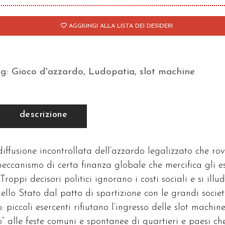
antità
AGGIUNGI ALLA LISTA DEI DESIDERI
ag:
Gioco d'azzardo
,
Ludopatia
,
slot machine
descrizione
ffusione incontrollata dell’azzardo legalizzato che ro
 meccanismo di certa finanza globale che mercifica gli es
 Troppi decisori politici ignorano i costi sociali e si illu
dello Stato dal patto di spartizione con le grandi socie
 piccoli esercenti rifiutano l’ingresso delle slot machine
io” alle feste comuni e spontanee di quartieri e paesi ch