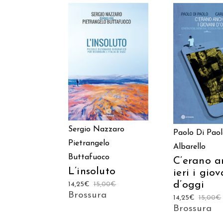
AGGIUNGI AL
AGGIUNGI
CARRELLO
CARREL
Sergio Nazzaro
Paolo Di Pao
Pietrangelo
Albarello
Buttafuoco
C’erano a
L’insoluto
ieri i giov
d’oggi
14,25
€
15,00
€
Brossura
14,25
€
15,00
€
Brossura