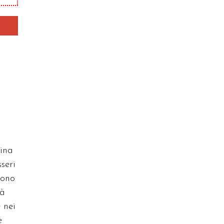
vina
seri
dono
tà
 nei
e