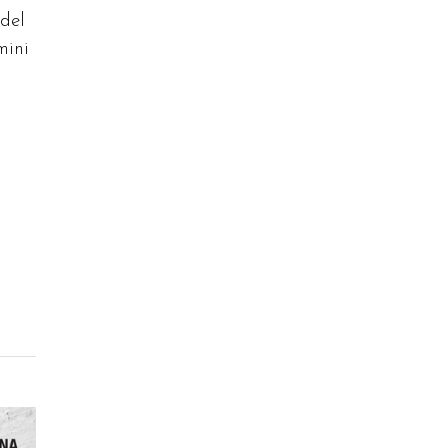
 del
mini