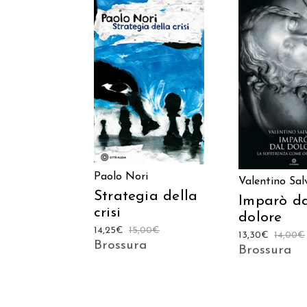
AGGIUNGI AL
AGGIUNGI
CARRELLO
CARREL
Paolo Nori
Valentino Sal
Strategia della
Imparò d
crisi
dolore
14,25
€
15,00
€
13,30
€
14,00
€
Brossura
Brossura