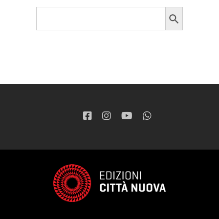
Search Button
Search
for: