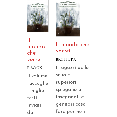
Il
Il mondo che
mondo
vorrei
che
vorrei
BROSSURA
I ragazzi delle
E-BOOK
scuole
ll volume
superiori
raccoglie
spiegano a
i migliori
insegnanti e
testi
genitori cosa
inviati
fare per non
dai